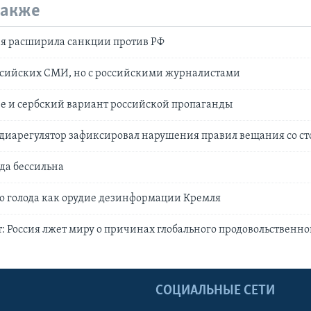
также
я расширила санкции против РФ
оссийских СМИ, но с российскими журналистами
е и сербский вариант российской пропаганды
диарегулятор зафиксировал нарушения правил вещания со ст
да бессильна
о голода как орудие дезинформации Кремля
: Россия лжет миру о причинах глобального продовольственно
Ы
СОЦИАЛЬНЫЕ СЕТИ