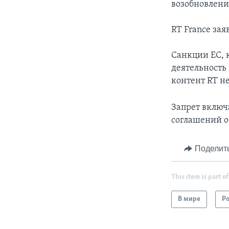
возобновлени
RT France за
Санкции ЕС, 
деятельность
контент RT н
Запрет включ
соглашений о
Поделит
This item is part of
В мире
Р