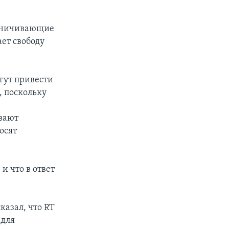
раничивающие
ает свободу
гут привести
 поскольку
ивают
осят
и что в ответ
казал, что RT
 для