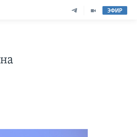
ЭФИР
T
 на