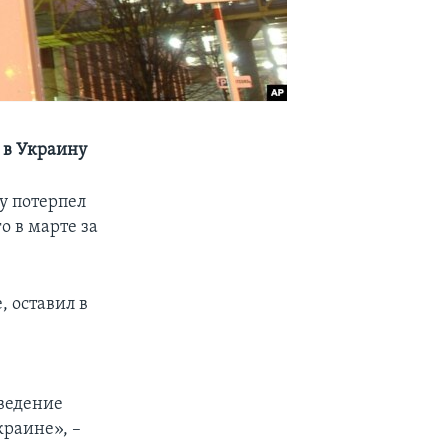
 в Украину
у потерпел
о в марте за
 оставил в
введение
краине», –