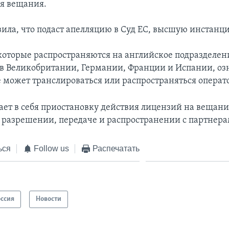
я вещания.
явила, что подаст апелляцию в Суд ЕС, высшую инстанц
которые распространяются на английское подразделен
 в Великобритании, Германии, Франции и Испании, оз
е может транслироваться или распространяться операт
ает в себя приостановку действия лицензий на вещание
 разрешении, передаче и распространении с партнера
ься
Follow us
Распечатать
оссия
Новости