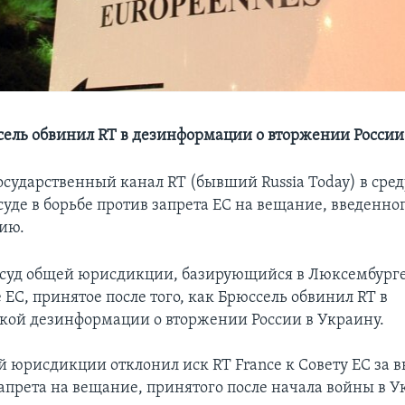
сель обвинил RT в дезинформации о вторжении России
осударственный канал RT (бывший Russia Today) в сред
уде в борьбе против запрета ЕС на вещание, введенног
ию.
суд общей юрисдикции, базирующийся в Люксембурге,
ЕС, принятое после того, как Брюссель обвинил RT в
кой дезинформации о вторжении России в Украину.
й юрисдикции отклонил иск RT France к Совету ЕС за 
апрета на вещание, принятого после начала войны в У