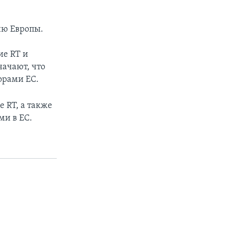
ию Европы.
ие RT и
начают, что
орами ЕС.
 RT, а также
ми в ЕС.