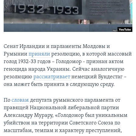
Learning English
СОЦИАЛЬНЫЕ СЕТИ
Сенат Ирландии и парламенты Молдовы и
Румынии
приняли
резолюцию, в которой массовый
Языки
голод 1932-33 годов – Голодомор - признан актом
геноцида народа Украины. Сейчас аналогичную
резолюцию
рассматривает
немецкий Бундестаг –
она может быть принята в следующую среду.
По
словам
депутата румынского парламента от
правящей Национальной либеральной партии
Александру Мурару, «Голодомор был уникальным
убийством на территории Советского Союза по
масштабам, темпам и характеру преступлений,