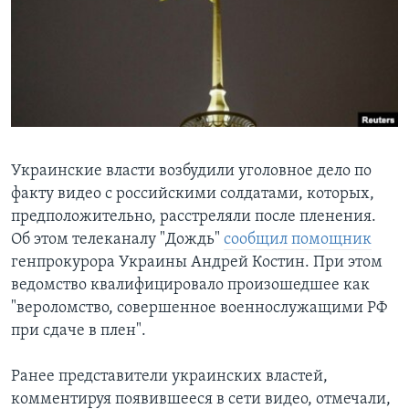
Learning English
СОЦИАЛЬНЫЕ СЕТИ
Языки
Украинские власти возбудили уголовное дело по
факту видео с российскими солдатами, которых,
предположительно, расстреляли после пленения.
Об этом телеканалу "Дождь"
сообщил помощник
генпрокурора Украины Андрей Костин. При этом
ведомство квалифицировало произошедшее как
"вероломство, совершенное военнослужащими РФ
при сдаче в плен".
Ранее представители украинских властей,
комментируя появившееся в сети видео, отмечали,