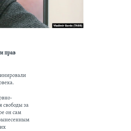
ти прав
минировали
овека.
рвно-
я свободы за
ое он сам
 вынесенным
ких