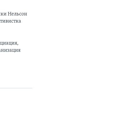
ики Нельсон
ктивистка
оциация,
анизация