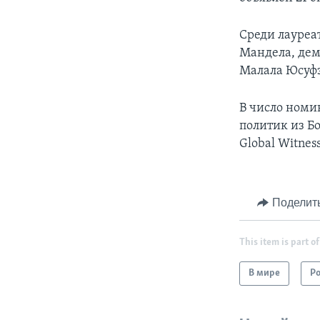
Среди лауреа
Мандела, дем
Малала Юсуф
В число номи
политик из Б
Global Witness
Поделит
This item is part of
В мире
Р