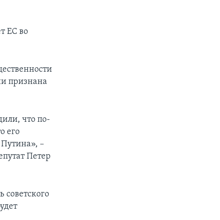
т ЕС во
щественности
ии признана
или, что по-
о его
 Путина», –
епутат Петер
ь советского
удет