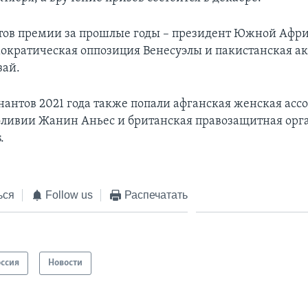
тов премии за прошлые годы – президент Южной Афр
ократическая оппозиция Венесуэлы и пакистанская а
зай.
нантов 2021 года также попали афганская женская асс
оливии Жанин Аньес и британская правозащитная орг
.
ься
Follow us
Распечатать
оссия
Новости