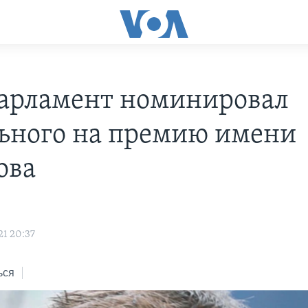
арламент номинировал
ьного на премию имени
ова
21 20:37
ься