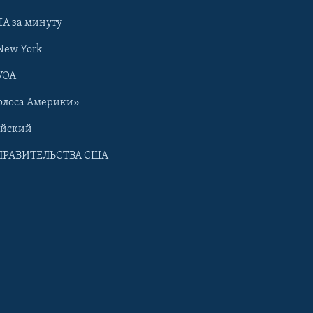
А за минуту
New York
VOA
олоса Америки»
ийский
ПРАВИТЕЛЬСТВА США