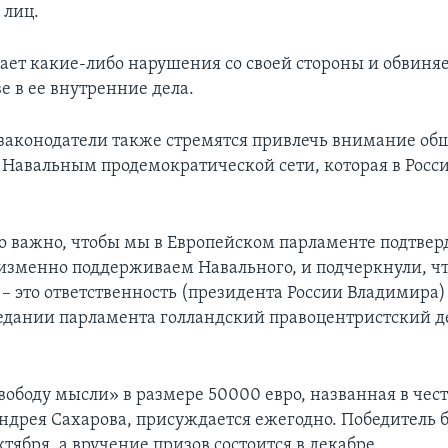
 лиц.
ает какие-либо нарушения со своей стороны и обвиняе
е в ее внутренние дела.
законодатели также стремятся привлечь внимание об
 Навальным продемократической сети, которая в Росс
 важно, чтобы мы в Европейском парламенте подтверд
зменно поддерживаем Навального, и подчеркнули, чт
– это ответственность (президента России Владимира)
седании парламента голландский правоцентристский д
вободу мысли» в размере 50000 евро, названная в чест
ндрея Сахарова, присуждается ежегодно. Победитель б
ктября, а вручение призов состоится в декабре.