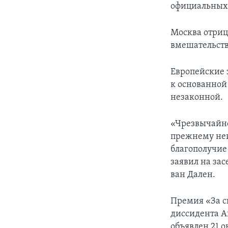
официальных
Москва отриц
вмешательств
Европейские 
к основанной
незаконной.
«Чрезвычайно
прежнему неи
благополучие 
заявил на за
ван Дален.
Премия «За с
диссидента А
объявлен 21 о