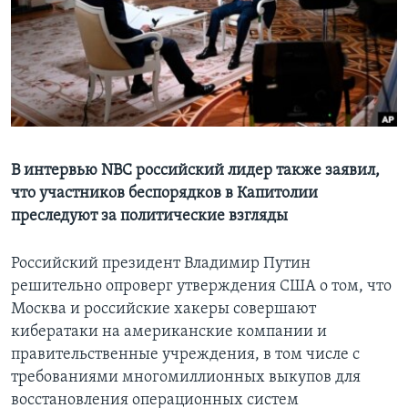
Learning English
СОЦИАЛЬНЫЕ СЕТИ
Языки
В интервью NBC российский лидер также заявил,
что участников беспорядков в Капитолии
преследуют за политические взгляды
Российский президент Владимир Путин
решительно опроверг утверждения США о том, что
Москва и российские хакеры совершают
кибератаки на американские компании и
правительственные учреждения, в том числе с
требованиями многомиллионных выкупов для
восстановления операционных систем