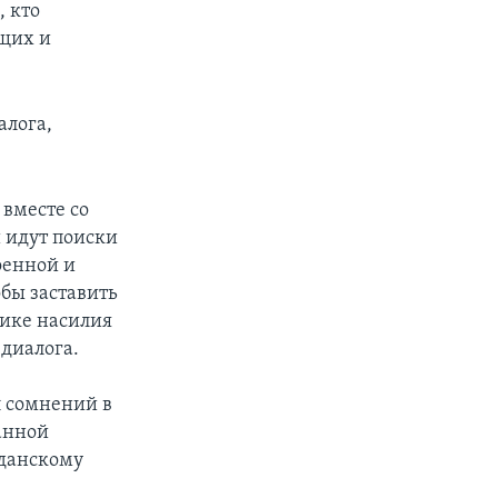
, кто
ащих и
алога,
 вместе со
 идут поиски
оенной и
обы заставить
гике насилия
 диалога.
л сомнений в
данной
жданскому