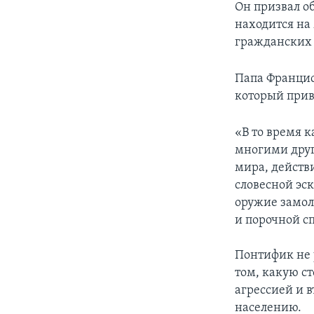
Он призвал о
находится на
гражданских 
Папа Францис
который при
«В то время 
многими друг
мира, действ
словесной эск
оружие замол
и порочной с
Понтифик не 
том, какую с
агрессией и 
населению.