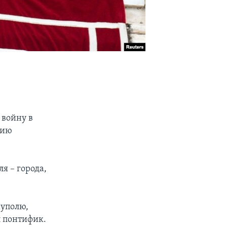
 войну в
нию
я – города,
иуполю,
л понтифик.