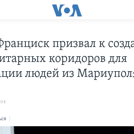
Франциск призвал к соз
итарных коридоров для
ации людей из Мариупол
:04
ься