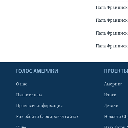
Папа Франциск 
Папа Франциск
Папа Франциск
Папа Франциск
ГОЛОС АМЕРИКИ
ПРОЕКТ
О нас
Америка
Пишите нам
Итоги
Правовая информация
Детали
Как обойти блокировку сайта?
Новости СШ
VOA+
Нью-Йорк 