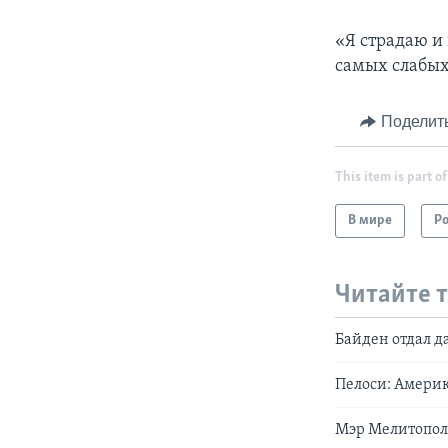
«Я страдаю и 
самых слабых
Поделит
This item is part of
В мире
Р
Читайте 
Байден отдал 
Пелоси: Амери
Мэр Мелитополя