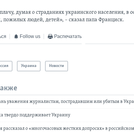
плачу, думая о страданиях украинского населения, в 
, пожилых людей, детей», – сказал папа Франциск.
ься
Follow us
Распечатать
оссия
Украина
Новости
также
дань уважения журналистам, пострадавшим или убитым в Укр
ка твердо поддерживает Украину
 рассказал о «многочасовых жестких допросах» в российском