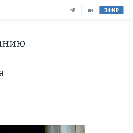
ЭФИР
данию
я