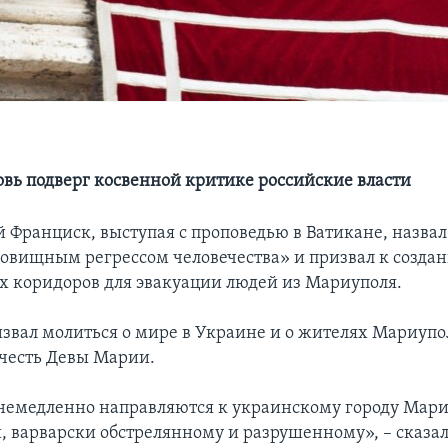
вь подверг косвенной критике российские власти
 Франциск, выступая с проповедью в Ватикане, назвал
овищным регрессом человечества» и призвал к созда
 коридоров для эвакуации людей из Мариуполя.
звал молиться о мире в Украине и о жителях Мариупол
 честь Девы Марии.
емедленно направляются к украинскому городу Мар
, варварски обстрелянному и разрушенному», – сказа