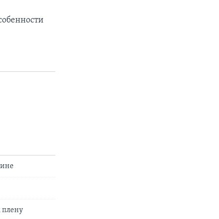
особенности
аине
 плену