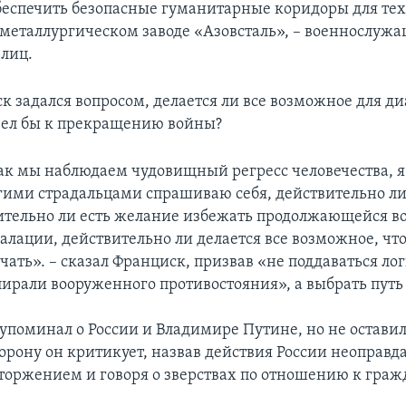
беспечить безопасные гуманитарные коридоры для тех
 металлургическом заводе «Азовсталь», – военнослуж
лиц.
к задался вопросом, делается ли все возможное для ди
вел бы к прекращению войны?
как мы наблюдаем чудовищный регресс человечества, я
ими страдальцами спрашиваю себя, действительно ли
ительно ли есть желание избежать продолжающейся в
алации, действительно ли делается все возможное, чт
чать». – сказал Франциск, призвав «не поддаваться ло
пирали вооруженного противостояния», а выбрать путь
упоминал о России и Владимире Путине, но не остави
торону он критикует, назвав действия России неоправ
вторжением и говоря о зверствах по отношению к гра