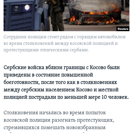
Learning English
СОЦИАЛЬНЫЕ СЕТИ
Сотрудник полиции стоит рядом с горящим автомобилем
во время столкновений между косовской полицией и
протестующими этническими сербами.
Языки
Сербские войска вблизи границы с Косово были
приведены в состояние повышенной
боеготовности, после того как в столкновениях
между сербским населением Косово и местной
полицией пострадали по меньшей мере 10 человек.
Столкновения начались во время попыток
косовской полиции разогнать протестующих,
стремившихся помешать новоизбранным