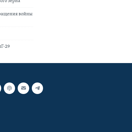
ого зерна
кращения войны
иГ-29