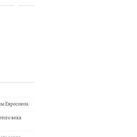
ны Евросоюза
того века