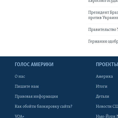
Евросоюз осуди
Президент Бра
против Украин
Правительство 
Германия одобр
ГОЛОС АМЕРИКИ
ПРОЕКТ
О нас
Америка
Пишите нам
Итоги
Правовая информация
Детали
Как обойти блокировку сайта?
Новости СШ
VOA+
Нью-Йорк 