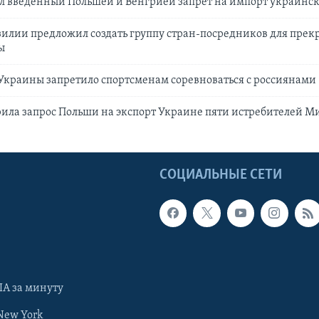
л введенный Польшей и Венгрией запрет на импорт украинск
зилии предложил создать группу стран-посредников для пре
ы
Украины запретило спортсменам соревноваться с россиянами
ила запрос Польши на экспорт Украине пяти истребителей М
Ы
СОЦИАЛЬНЫЕ СЕТИ
А за минуту
New York