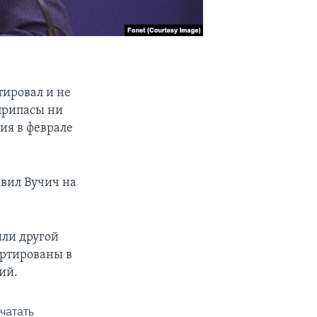
тировал и не
еприпасы ни
ия в феврале
явил Вучич на
или другой
портированы в
ий.
чатать