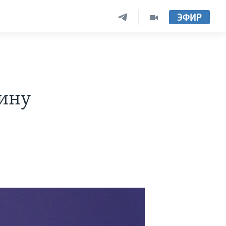
ЭФИР
аину