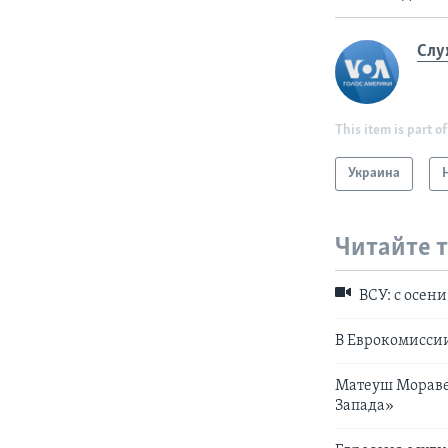
Слу
This item is part of
Украина
Читайте 
ВСУ: с осени
В Еврокомиссии
Матеуш Моравец
Запада»