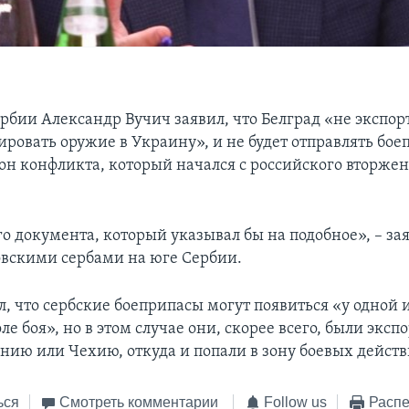
рбии Александр Вучич заявил, что Белград «не экспор
ировать оружие в Украину», и не будет отправлять бо
рон конфликта, который начался с российского вторжен
го документа, который указывал бы на подобное», – за
совскими сербами на юге Сербии.
л, что сербские боеприпасы могут появиться «у одной 
ле боя», но в этом случае они, скорее всего, были экс
нию или Чехию, откуда и попали в зону боевых действ
ься
Смотреть комментарии
Follow us
Распе