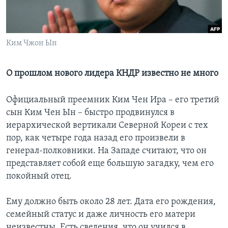
Learning English
Ким Чжон Ын
СОЦИАЛЬНЫЕ СЕТИ
О прошлом нового лидера КНДР известно не много
Языки
Официальный преемник Ким Чен Ира – его третий
сын Ким Чен Ын – быстро продвинулся в
иерархической вертикали Северной Кореи с тех
пор, как четыре года назад его произвели в
генерал-полковники. На Западе считают, что он
представляет собой еще большую загадку, чем его
покойный отец.
Ему должно быть около 28 лет. Дата его рождения,
семейный статус и даже личность его матери
неизвестны. Есть сведения, что он учился в