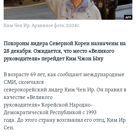
Learning English
Ким Чен Ир. Архивное фото. 2008г.
СОЦИАЛЬНЫЕ СЕТИ
Похороны лидера Северной Кореи назначены на
28 декабря. Ожидается, что место «Великого
Языки
руководителя» перейдет Ким Чжон Ыну
В возрасте 69 лет, как сообщают международные
СМИ, скончался
северокорейский лидер Ким Чен Ир. Он правил в
качестве «Великого
руководителя» Корейской Народно-
Демократической Республикой с 1993
года. До этого страну возглавлял его отец, Ким Ир
Сен.