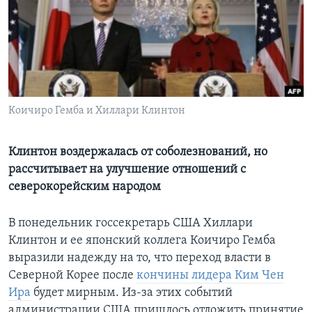
Learning English
СОЦИАЛЬНЫЕ СЕТИ
Коичиро Гемба и Хиллари Клинтон
Языки
Клинтон воздержалась от соболезнований, но
рассчитывает на улучшение отношений с
северокорейским народом
В понедельник госсекретарь США Хиллари
Клинтон и ее японский коллега Коичиро Гемба
выразили надежду на то, что переход власти в
Северной Корее после
кончины лидера Ким Чен
Ира
будет мирным. Из-за этих событий
администрации США пришлось отложить принятие