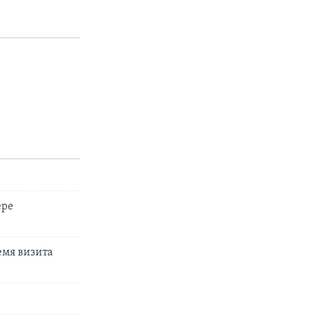
ере
емя визита