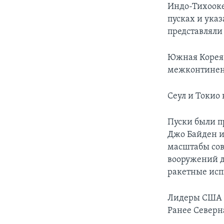
Индо-Тихоок
пусках и ука
представляли
Южная Корея 
межконтинент
Сеул и Токио 
Пуски были п
Джо Байден и
масштабы сов
вооружений д
ракетные исп
Лидеры США 
Ранее Северн