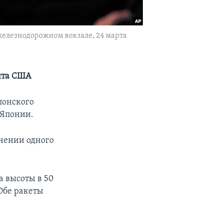
железнодорожном вокзале, 24 марта
нта США
понского
 Японии.
ечении одного
а высоты в 50
Обе ракеты