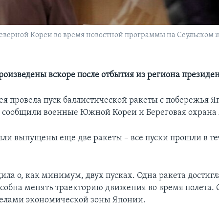
еверной Кореи во время новостной программы на Сеульском 
роизведены вскоре после отбытия из региона президе
ея провела пуск баллистической ракеты с побережья Я
м сообщили военные Южной Кореи и Береговая охрана
ыли выпущены еще две ракеты – все пуски прошли в т
ила о, как минимум, двух пусках. Одна ракета достигл
особна менять траекторию движения во время полета. 
делами экономической зоны Японии.