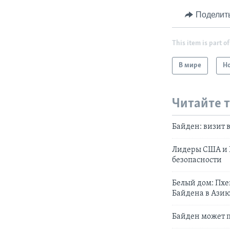
Поделит
This item is part of
В мире
Н
Читайте 
Байден: визит 
Лидеры США и Ю
безопасности
Белый дом: Пхе
Байдена в Ази
Байден может п