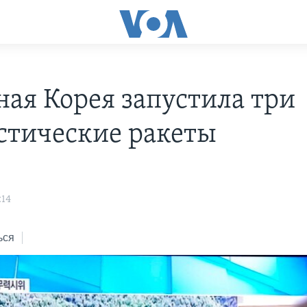
ная Корея запустила три
стические ракеты
:14
ься