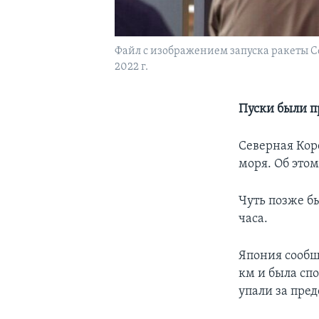
Файл с изображением запуска ракеты С
2022 г.
Пуски были п
Северная Кор
моря. Об это
Чуть позже б
часа.
Япония сообщ
км и была сп
упали за пре