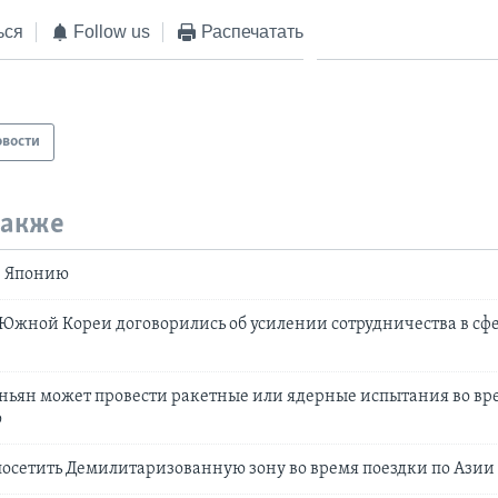
ься
Follow us
Распечатать
овости
также
в Японию
жной Кореи договорились об усилении сотрудничества в сф
ньян может провести ракетные или ядерные испытания во вр
ю
осетить Демилитаризованную зону во время поездки по Азии