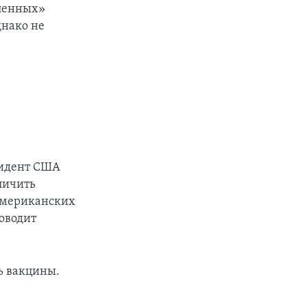
ленных»
днако не
зидент США
личить
американских
оводит
ь вакцины.