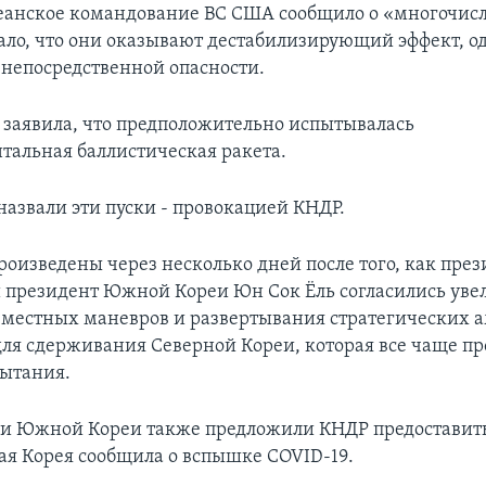
еанское командование ВС США сообщило о «многочис
зало, что они оказывают дестабилизирующий эффект, о
 непосредственной опасности.
заявила, что предположительно испытывалась
альная баллистическая ракета.
назвали эти пуски - провокацией КНДР.
роизведены через несколько дней после того, как пре
 президент Южной Кореи Юн Сок Ёль согласились уве
местных маневров и развертывания стратегических 
ля сдерживания Северной Кореи, которая все чаще пр
ытания.
и Южной Кореи также предложили КНДР предоставит
ая Корея сообщила о вспышке COVID-19.