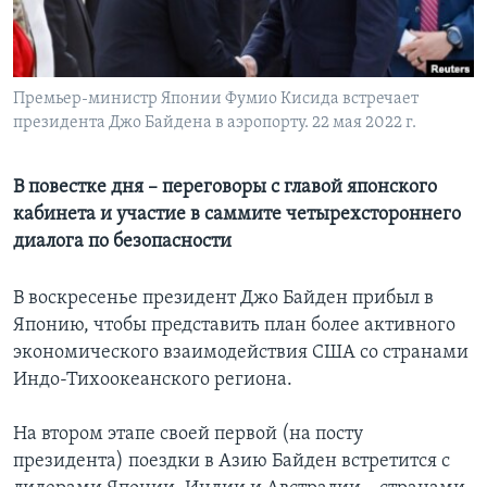
Learning English
СОЦИАЛЬНЫЕ СЕТИ
Премьер-министр Японии Фумио Кисида встречает
президента Джо Байдена в аэропорту. 22 мая 2022 г.
В повестке дня – переговоры с главой японского
Языки
кабинета и участие в саммите четырехстороннего
диалога по безопасности
В воскресенье президент Джо Байден прибыл в
Японию, чтобы представить план более активного
экономического взаимодействия США со странами
Индо-Тихоокеанского региона.
На втором этапе своей первой (на посту
президента) поездки в Азию Байден встретится с