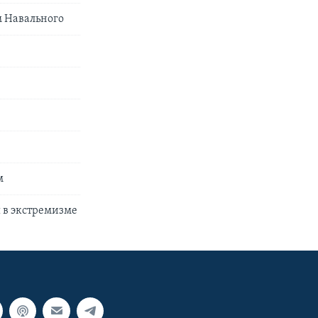
м Навального
м
 в экстремизме