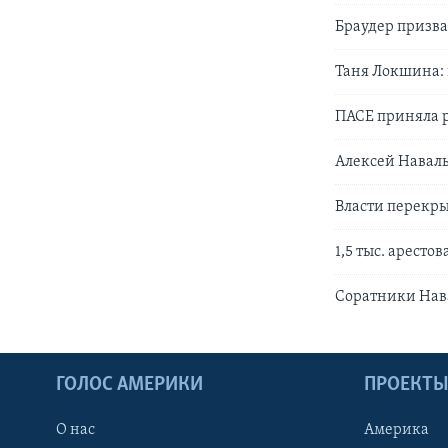
Браудер призва
Таня Локшина: 
ПАСЕ приняла 
Алексей Наваль
Власти перекр
1,5 тыс. арест
Соратники Нава
ГОЛОС АМЕРИКИ
ПРОЕКТ
О нас
Америка