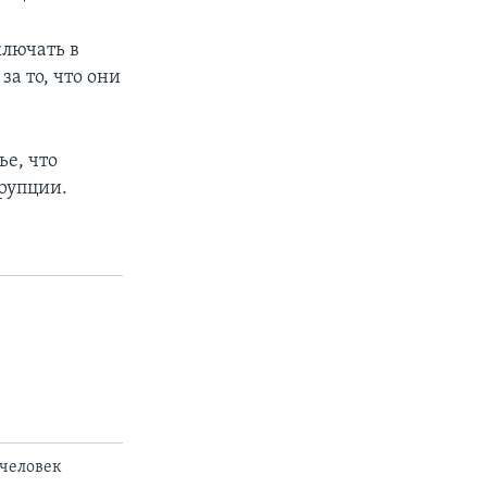
ключать в
а то, что они
px
width
ье, что
ррупции.
 человек