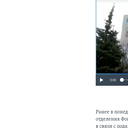
0:00
Ранее в поне
отделения Фо
в связи с по