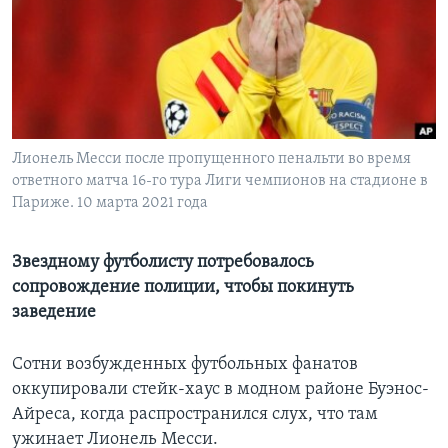
Learning English
СОЦИАЛЬНЫЕ СЕТИ
Лионель Месси после пропущенного пенальти во время
ответного матча 16-го тура Лиги чемпионов на стадионе в
Языки
Париже. 10 марта 2021 года
Звездному футболисту потребовалось
сопровождение полиции, чтобы покинуть
заведение
Сотни возбужденных футбольных фанатов
оккупировали стейк-хаус в модном районе Буэнос-
Айреса, когда распространился слух, что там
ужинает Лионель Месси.