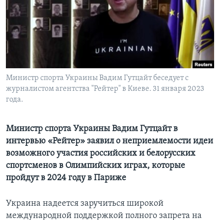
Learning English
СОЦИАЛЬНЫЕ СЕТИ
Министр спорта Украины Вадим Гутцайт беседует с
журналистом агентства "Рейтер" в Киеве. 31 января 2023
Языки
года.
Министр спорта Украины Вадим Гутцайт в
интервью «Рейтер» заявил о неприемлемости идеи
возможного участия российских и белорусских
спортсменов в Олимпийских играх, которые
пройдут в 2024 году в Париже
Украина надеется заручиться широкой
международной поддержкой полного запрета на