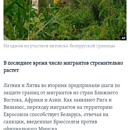
Learning English
СОЦИАЛЬНЫЕ СЕТИ
На одном из участков литовско-белорусской границы
Языки
В последнее время число мигрантов стремительно
растет
Латвия и Литва во вторник предприняли шаги по
защите границ от мигрантов из стран Ближнего
Востока, Африки и Азии. Как заявляют Рига и
Вильнюс, переходу мигрантов на территорию
Евросоюза способствует Беларусь, отвечая на
санкции, введенные Брюсселем против
официального Минска.