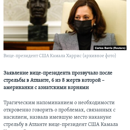
Learning English
СОЦИАЛЬНЫЕ СЕТИ
Языки
Вице-президент США Камала Харрис (архивное фото)
Заявление вице-президента прозвучало после
стрельбы в Атланте, 6 из 8 жертв которой –
американки с азиатскими корнями
Трагическим напоминанием о необходимости
откровенно говорить о проблемах, связанных с
насилием, назвала имевшую место накануне
стрельбу в Атланте вице-президент США Камала