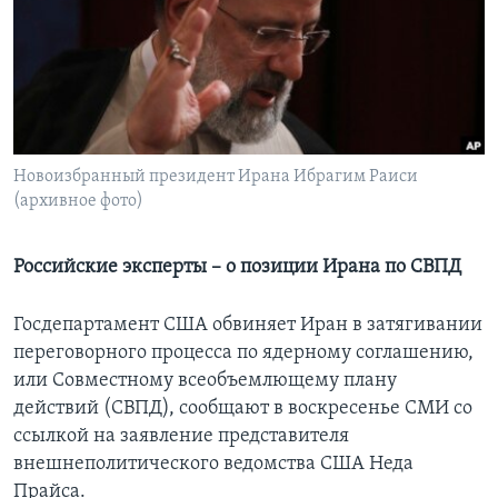
Learning English
СОЦИАЛЬНЫЕ СЕТИ
Новоизбранный президент Ирана Ибрагим Раиси
(архивное фото)
Языки
Российские эксперты – о позиции Ирана по СВПД
Госдепартамент США обвиняет Иран в затягивании
переговорного процесса по ядерному соглашению,
или Совместному всеобъемлющему плану
действий (СВПД), сообщают в воскресенье СМИ со
ссылкой на заявление представителя
внешнеполитического ведомства США Неда
Прайса.