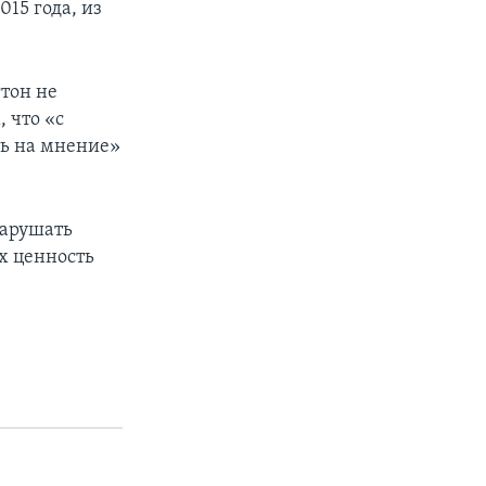
15 года, из
тон не
 что «с
ть на мнение»
нарушать
х ценность