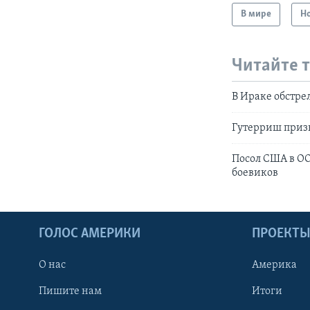
В мире
Н
Читайте 
В Ираке обстр
Гутерриш приз
Посол США в ОО
боевиков
ГОЛОС АМЕРИКИ
ПРОЕКТ
О нас
Америка
Пишите нам
Итоги