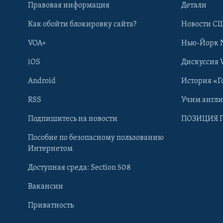
Правовая информация
Детали
Как обойти блокировку сайта?
Новости СШ
VOA+
Нью-Йорк 
iOS
Дискуссия 
Android
История «Г
RSS
Учим англ
Learning English
Подпишитесь на новости
ПОЗИЦИЯ 
Пособие по безопасному пользованию
СОЦИАЛЬНЫЕ СЕТИ
Интернетом
Доступная среда: Section 508
Вакансии
Приватность
Языки