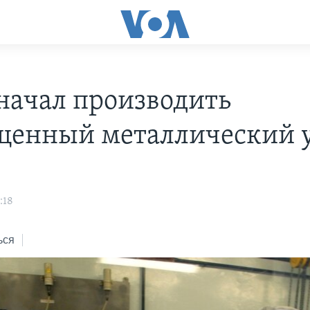
начал производить
щенный металлический 
:18
ься