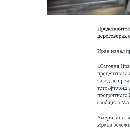
Представител
переговорах 
Иран начал п
«Сегодня Ира
процентного 
завод по прои
тетрафторид 
процентного U
сообщило МА
Американские
Ирана осложн