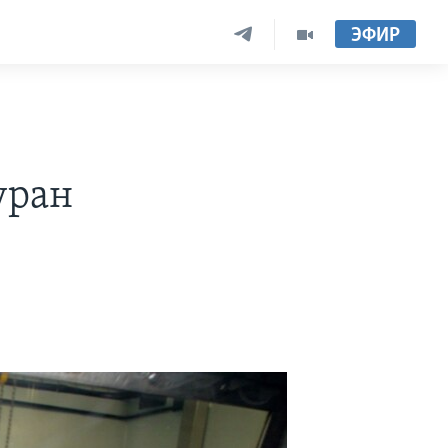
ЭФИР
уран