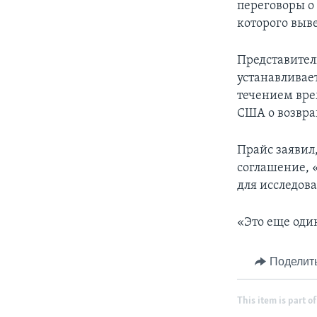
переговоры о
которого выв
Представител
устанавливает
течением вре
США о возвр
Прайс заявил
соглашение, 
для исследов
«Это еще оди
Поделит
This item is part of