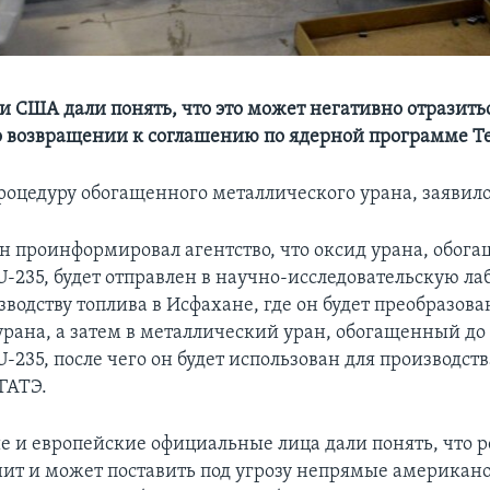
и США дали понять, что это может негативно отразить
о возвращении к соглашению по ядерной программе Т
роцедуру обогащенного металлического урана, заявил
н проинформировал агентство, что оксид урана, обог
U-235, будет отправлен в научно-исследовательскую л
зводству топлива в Исфахане, где он будет преобразова
урана, а затем в металлический уран, обогащенный до
-235, после чего он будет использован для производств
ГАТЭ.
 и европейские официальные лица дали понять, что 
ит и может поставить под угрозу непрямые американ