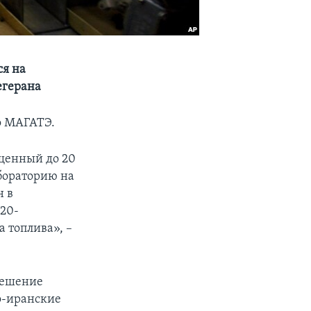
ся на
егерана
о МАГАТЭ.
ащенный до 20
абораторию на
н в
 20-
а топлива», –
решение
о-иранские