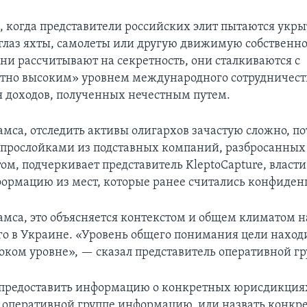
, когда представители российских элит пытаются укры
глаз яхты, самолеты или другую движимую собственно
они рассчитывают на секретность, они сталкиваются с
тно высоким» уровнем международного сотрудничеств
 доходов, полученных нечестным путем.
амса, отследить активы олигархов зачастую сложно, по
«прослойками из подставных компаний, разбросанных
том, подчеркивает представитель KleptoCapture, власт
ормацию из мест, которые ранее считались конфиде
амса, это объясняется контекстом и общем климатом н
о в Украине. «Уровень общего понимания цели наход
оком уровне», — сказал представитель оперативной г
 предоставить информацию о конкретных юрисдикция
 оперативной группе информацию, или назвать конкр