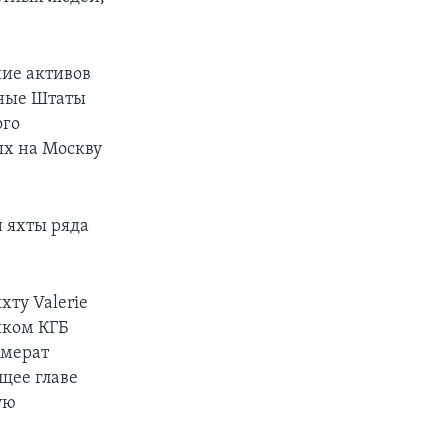
ние активов
нные Штаты
ого
ых на Москву
 яхты ряда
хту Valerie
иком КГБ
омерат
щее главе
ую