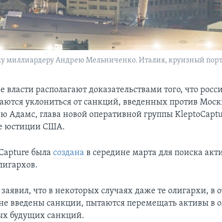
 миллиардеру Андрею Мельниченко. Италия, круизный порт Т
 власти располагают доказательствами того, что росс
аются уклониться от санкций, введенных против Москв
ю Адамс, глава новой оперативной группы KleptoCaptu
е юстиции США.
oCapture была
создана
в середине марта для поиска акт
лигархов.
заявил, что в некоторых случаях даже те олигархи, в
не введены санкции, пытаются перемещать активы в
ых будущих санкций.