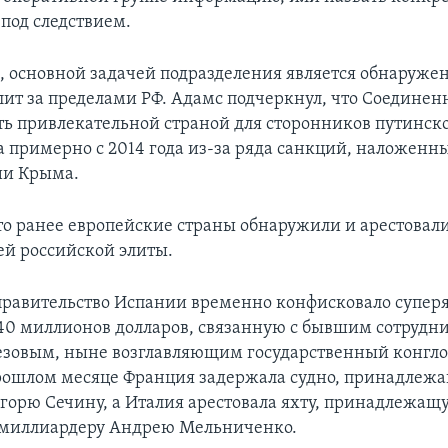
под следствием.
м, основной задачей подразделения является обнаруже
лит за пределами РФ. Адамс подчеркнул, что Соедине
ть привлекательной страной для сторонников путинск
а примерно с 2014 года из-за ряда санкций, наложенн
ии Крыма.
о ранее европейские страны обнаружили и арестовали
ей российской элиты.
 правительство Испании временно конфисковало суперя
40 миллионов долларов, связанную с бывшим сотрудн
зовым, ныне возглавляющим государственный конгл
прошлом месяце Франция задержала судно, принадлежа
горю Сечину, а Италия арестовала яхту, принадлежащ
 миллиардеру Андрею Мельниченко.