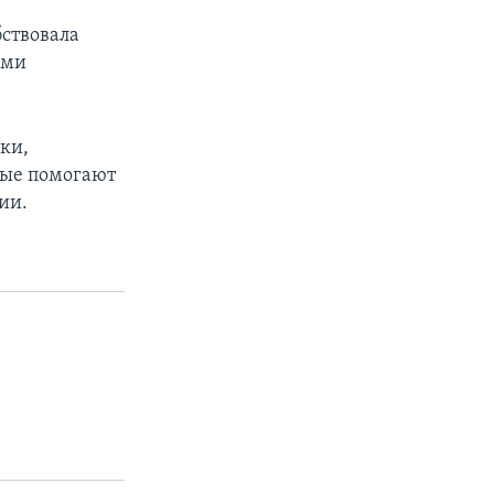
бствовала
ыми
ки,
рые помогают
ии.