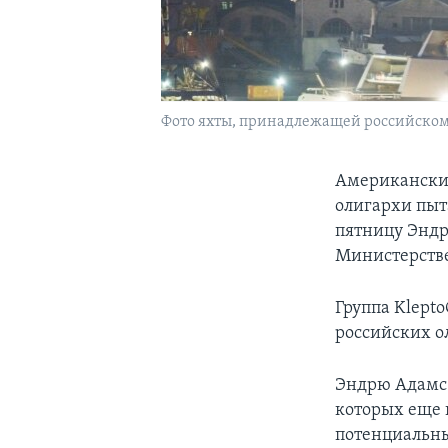
Фото яхты, принадлежащей российскому
Американские
олигархи пыт
пятницу Эндр
Министерств
Группа Klept
российских о
Эндрю Адамс 
которых еще 
потенциальн