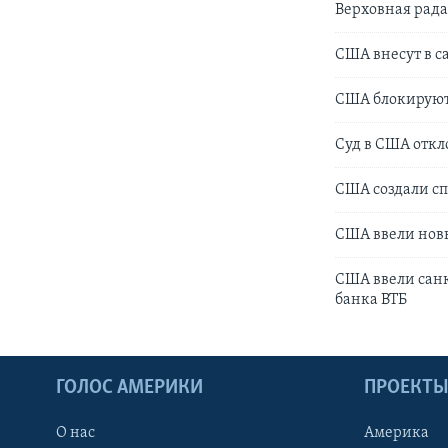
Верховная рада
США внесут в с
США блокируют
Суд в США отк
США создали сп
США ввели нов
США ввели санк
банка ВТБ
ГОЛОС АМЕРИКИ
ПРОЕКТ
О нас
Америка