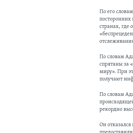
По его словам
посторонних 
странах, где 
«беспрецеден
отслеживания
По словам Ад
спрятаны за 
миру». При э
получают инф
По словам Ад
происходящег
рекордно выс
Он отказался
предоставили