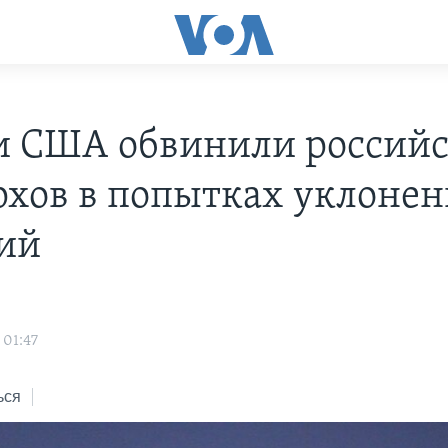
и США обвинили россий
рхов в попытках уклонен
ий
 01:47
ься