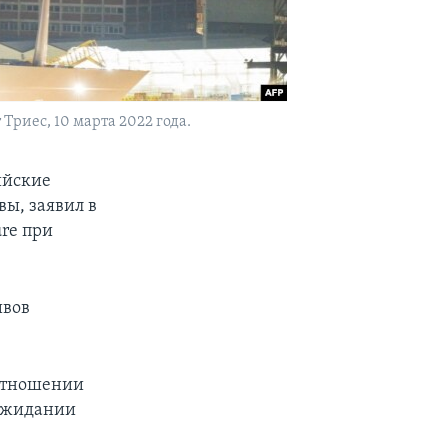
риес, 10 марта 2022 года.
ийские
ы, заявил в
re при
ивов
 отношении
 ожидании