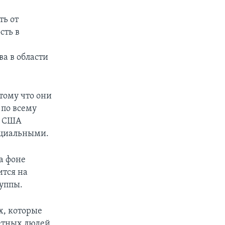
ть от
сть в
а в области
тому что они
 по всему
и США
нциальными.
а фоне
ится на
руппы.
х, которые
етных людей,