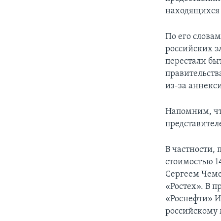
находящихся 
По его слова
российских э
перестали бы
правительств
из-за аннекс
Напомним, чт
представител
В частности,
стоимостью 1
Сергеем Чеме
«Ростех». В 
«Роснефти» И
российскому