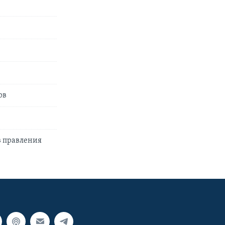
ов
в правления