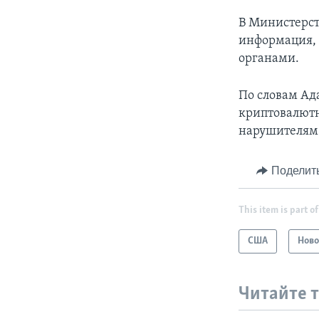
В Министерст
информация,
органами.
По словам Ад
криптовалютн
нарушителям 
Поделит
This item is part of
США
Ново
Читайте 