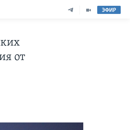
ЭФИР
ских
ия от