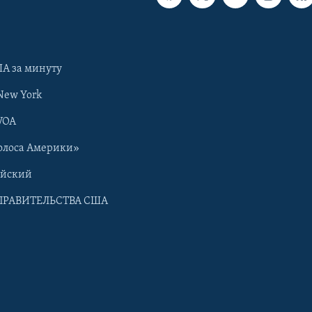
А за минуту
New York
VOA
олоса Америки»
ийский
ПРАВИТЕЛЬСТВА США