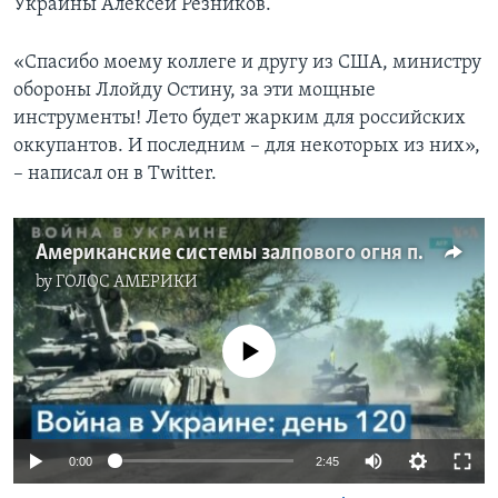
Украины Алексей Резников.
«Спасибо моему коллеге и другу из США, министру
обороны Ллойду Остину, за эти мощные
инструменты! Лето будет жарким для российских
оккупантов. И последним – для некоторых из них»,
– написал он в Twitter.
Американские системы залпового огня прибыли в Украину
by
ГОЛОС АМЕРИКИ
No media source currently available
0:00
2:45