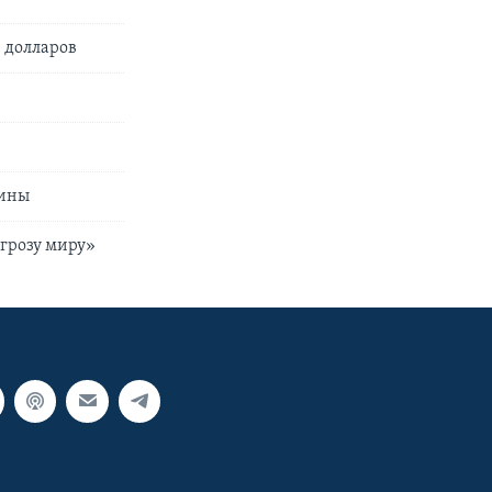
 долларов
шины
угрозу миру»