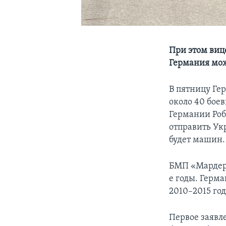
При этом виц
Германия мож
В пятницу Ге
около 40 бое
Германии Робе
отправить Укр
будет машин.
БМП «Мардер»
е годы. Герм
2010–2015 год
Первое заявл