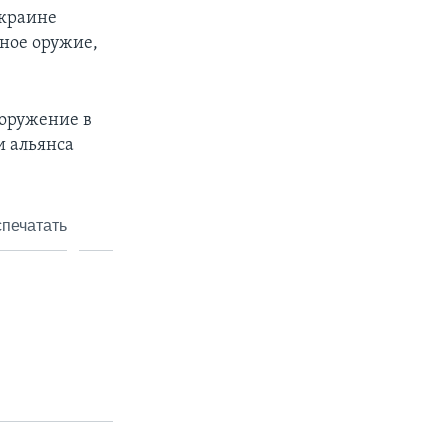
Украине
щное оружие,
ооружение в
и альянса
печатать