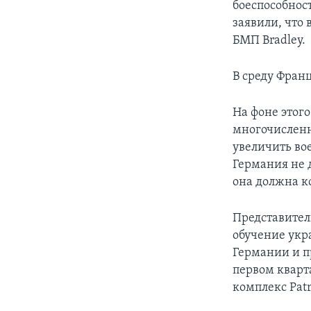
боеспособнос
заявили, что
БМП Bradley.
В среду Фран
На фоне этог
многочислен
увеличить во
Германия не 
она должна к
Представител
обучение укр
Германии и пр
первом кварт
комплекс Pat