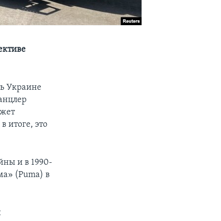
ективе
ть Украине
канцлер
ожет
в итоге, это
ны и в 1990-
а» (Puma) в
я