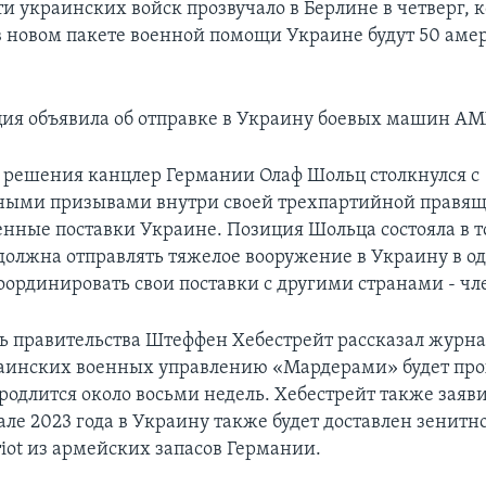
ти украинских войск прозвучало в Берлине в четверг, 
 в новом пакете военной помощи Украине будут 50 ам
ция объявила об отправке в Украину боевых машин AM
о решения канцлер Германии Олаф Шольц столкнулся с
ными призывами внутри своей трехпартийной правя
енные поставки Украине. Позиция Шольца состояла в т
должна отправлять тяжелое вооружение в Украину в од
оординировать свои поставки с другими странами - ч
ь правительства Штеффен Хебестрейт рассказал журна
аинских военных управлению «Мардерами» будет про
одлится около восьми недель. Хебестрейт также заявил
але 2023 года в Украину также будет доставлен зенит
riot из армейских запасов Германии.