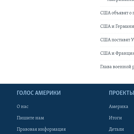
США объявят о 
США и Германия
CША поставят У
США и Франция
Глава военной 
ГОЛОС АМЕРИКИ
ПРОЕКТ
О нас
Америка
Пишите нам
Итоги
Правовая информация
Детали