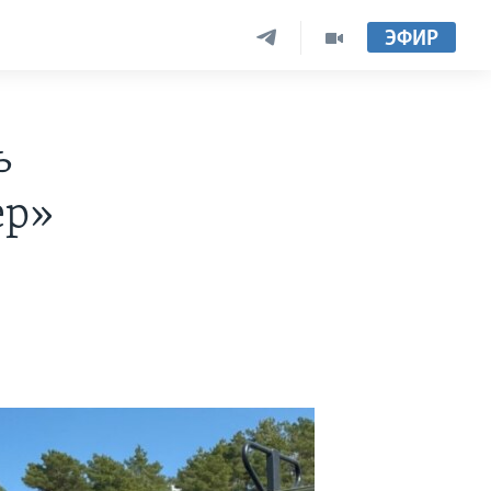
ЭФИР
ь
ер»