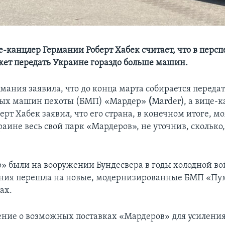
е-канцлер Германии Роберт Хабек считает, что в персп
ет передать Украине гораздо больше машин.
рмания заявила, что до конца марта собирается переда
вых машин пехоты (БМП) «Мардер»
(
Marder), а вице-
рт Хабек заявил, что его страна, в конечном итоге, м
аине весь свой парк «Мардеров», не уточнив, сколько, 
 были на вооружении Бундесвера в годы холодной вой
ания перешла на новые, модернизированные БМП «Пум
ах.
ение о возможных поставках «Мардеров» для усилени