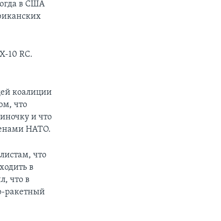
когда в США
ериканских
X-10 RC.
щей коалиции
ом, что
иночку и что
ленами НАТО.
листам, что
ходить в
, что в
но-ракетный