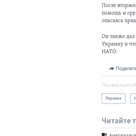
После вторже
помощь и ору
опасаясь прям
Он также дал 
Украину и чт
НАТО.
Поделит
This item is part of
Украина
Читайте 
Американск