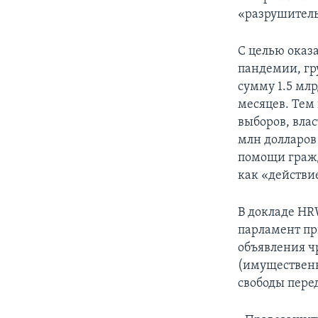
«разрушител
С целью оказ
пандемии, гр
сумму 1.5 мл
месяцев. Тем 
выборов, вла
млн долларов
помощи гражд
как «действи
В докладе HR
парламент пр
объявления ч
(имущественн
свободы пере