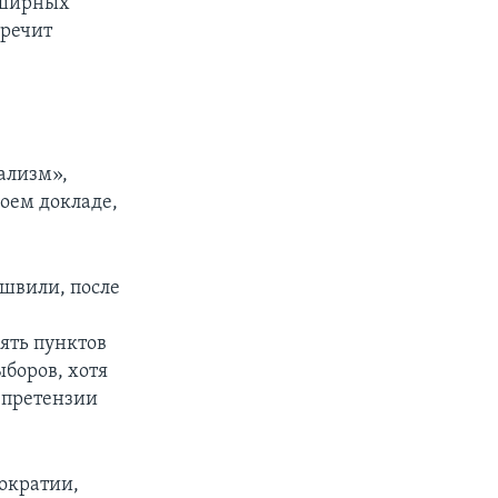
бширных
оречит
ализм»,
оем докладе,
швили, после
ять пунктов
боров, хотя
и претензии
ократии,