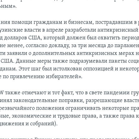
ьным».
ания помощи гражданам и бизнесам, пострадавшим в 
узинские власти в апреле разработали антикризисный
рд долларов США, который должен был охватить период
не менее, согласно докладу, за три месяца до парламе
сти заявили о дополнительных антикризисных мерах н
 США. Данные меры также подразумевали пакеты соц
анам. Этот шаг был истолкован оппозицией и некот
е по привлечению избирателей».
W также отмечают и тот факт, что в свете пандемии гр
инял законодательные поправки, разрешающие власт
резвычайного положения ограничивать некоторые пр
ые, экономические и трудовые права, а также права
движения и собраний).