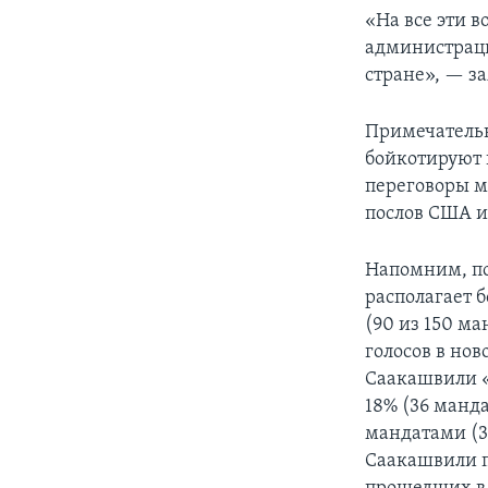
«На все эти в
администраци
стране», — з
Примечательн
бойкотируют 
переговоры м
послов США и
Напомним, по 
располагает 
(90 из 150 ма
голосов в но
Саакашвили «
18% (36 манда
мандатами (3.
Саакашвили п