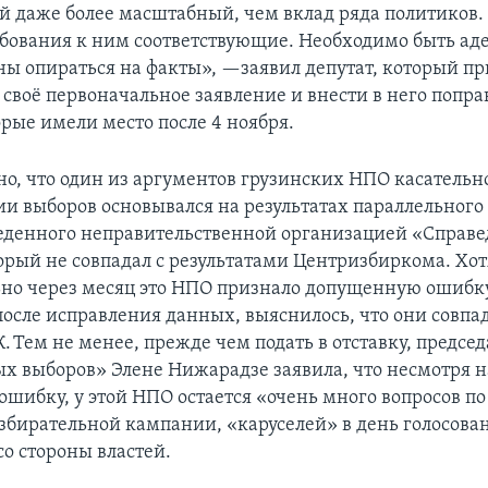
й даже более масштабный, чем вклад ряда политиков
ебования к ним соответствующие. Необходимо быть а
ы опираться на факты», —заявил депутат, который п
 своё первоначальное заявление и внести в него попра
орые имели место после 4 ноября.
о, что один из аргументов грузинских НПО касательн
и выборов основывался на результатах параллельного
веденного неправительственной организацией «Справ
орый не совпадал с результатами Центризбиркома. Хот
но через месяц это НПО признало допущенную ошибку
после исправления данных, выяснилось, что они совпа
 Тем не менее, прежде чем подать в отставку, председ
х выборов» Элене Нижарадзе заявила, что несмотря н
шибку, у этой НПО остается «очень много вопросов по
збирательной кампании, «каруселей» в день голосова
о стороны властей.