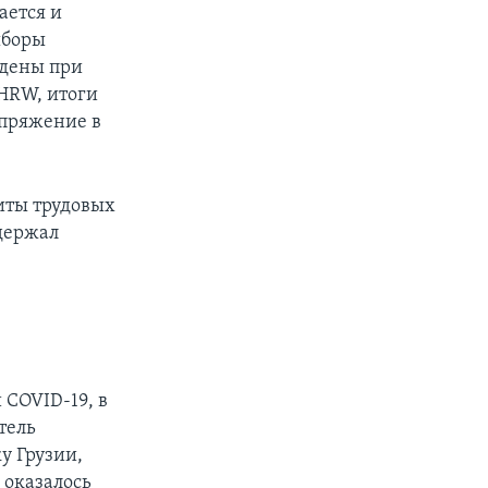
ается и
ыборы
едены при
HRW, итоги
апряжение в
иты трудовых
ддержал
COVID-19, в
тель
у Грузии,
 оказалось