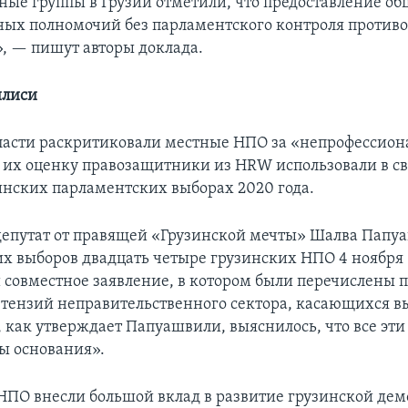
ые группы в Грузии отметили, что предоставление о
ных полномочий без парламентского контроля против
, — пишут авторы доклада.
илиси
ласти раскритиковали местные НПО за «непрофессион
о их оценку правозащитники из HRW использовали в св
зинских парламентских выборах 2020 года.
депутат от правящей «Грузинской мечты» Шалва Папуа
х выборов двадцать четыре грузинских НПО 4 ноября
 совместное заявление, в котором были перечислены п
етензий неправительственного сектора, касающихся вы
, как утверждает Папуашвили, выяснилось, что все эт
ы основания».
НПО внесли большой вклад в развитие грузинской дем