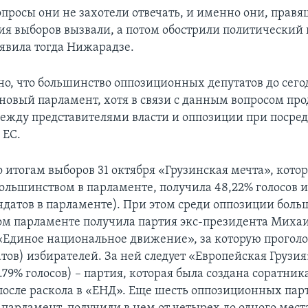
опросы они не захотели отвечать, и именно они, правя
я выборов вызвали, а потом обострили политический 
аявила тогда Нижарадзе.
о, что большинство оппозиционных депутатов до сег
новый парламент, хотя в связи с данным вопросом пр
ежду представителями власти и оппозиции при посре
 ЕС.
итогам выборов 31 октября «Грузинская мечта», котора
большинством в парламенте, получила 48,22% голосов 
ндатов в парламенте). При этом среди оппозиции боль
вом парламенте получила партия экс-президента Миха
Единое национальное движение», за которую проголос
тов) избирателей. За ней следует «Европейская Грузия»
79% голосов) – партия, которая была создана соратни
осле раскола в «ЕНД». Еще шесть оппозиционных пар