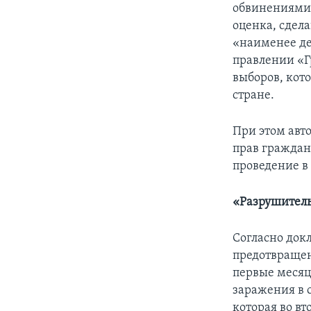
обвинениями 
оценка, сдел
«наименее де
правлении «Г
выборов, кот
стране.
При этом авт
прав граждан
проведение в
«Разрушител
Согласно докл
предотвращен
первые месяц
заражения в 
которая во вт