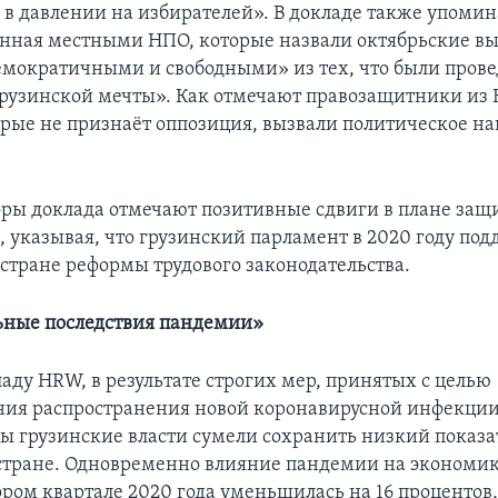
в давлении на избирателей». В докладе также упомин
анная местными НПО, которые назвали октябрьские в
мократичными и свободными» из тех, что были пров
рузинской мечты». Как отмечают правозащитники из 
орые не признаёт оппозиция, вызвали политическое н
оры доклада отмечают позитивные сдвиги в плане защ
, указывая, что грузинский парламент в 2020 году по
 стране реформы трудового законодательства.
ьные последствия пандемии»
аду HRW, в результате строгих мер, принятых с целью
ия распространения новой коронавирусной инфекции 
ы грузинские власти сумели сохранить низкий показа
стране. Одновременно влияние пандемии на экономик
ором квартале 2020 года уменьшилась на 16 процентов,