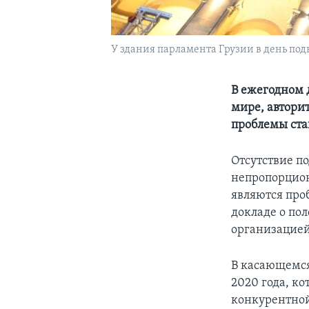
У здания парламента Грузии в день под
В ежегодном 
мире, автори
проблемы ста
Отсутствие п
непропорцион
являются про
докладе о по
организацией
В касающемся
2020 года, к
конкурентно