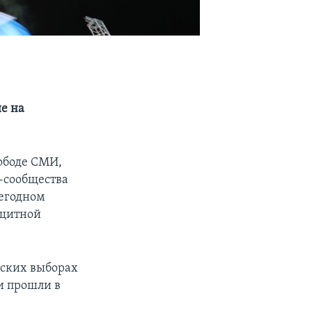
е на
вободе СМИ,
-сообщества
жегодном
ащитной
тских выборах
и прошли в