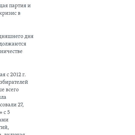
щая партия и
кризис в
одняшнего дня
одолжаются
дничестве
я с 2012 г.
избирателей
ше всего
ила
овали 27,
 с 5
ками
тий,