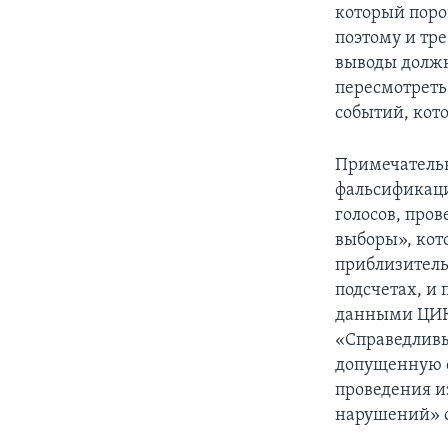
который поро
поэтому и тр
выводы должн
пересмотреть
событий, кот
Примечательн
фальсификаци
голосов, про
выборы», кот
приблизитель
подсчетах, и 
данными ЦИК.
«Справедливы
допущенную о
проведения и
нарушений» с