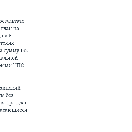
результате
 план на
 на 6
нтских
а сумму 132
иальной
орыми НПО
узинский
ям без
ава граждан
 касающиеся