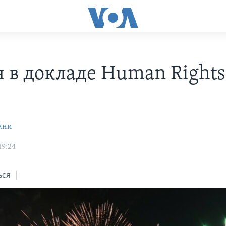
я в докладе Human Rights
h
ани
19:24
ься