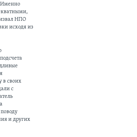
. Именно
декватными,
ризвал НПО
вки исходя из
о
 подсчета
едливые
я
 в своих
дали с
атель
а
 поводу
ния и других