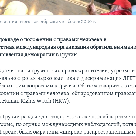
ведения итогов октябрьских выборов 2020 г.
докладе о положении с правами человека в
тетная международная организация обратила внимани
новления демократии в Грузии
одотчетности грузинских правоохранителей, угрозы с
ально строгая наркополитика и дискриминация ЛГБТ
блемными вопросами в Грузии. Об этом говорится в е
ложении с правами человека, обнародованном правоз
 Human Rights Watch (HRW).
 Грузии разделе доклада речь также шла об парламен
оторые, по оценке международных наблюдателей, хотя 
й среде, были омрачены «широко распространенными