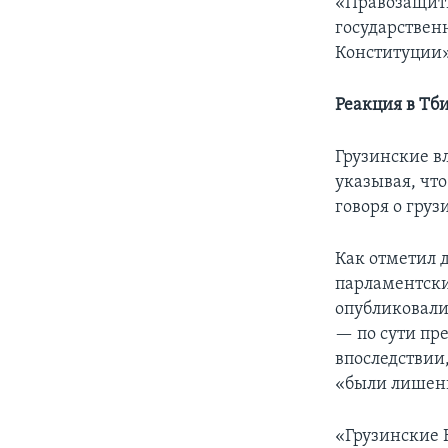
«Правозащитн
государствен
Конституции»
Реакция в Тб
Грузинские в
указывая, чт
говоря о гру
Как отметил 
парламентски
опубликовали
— по сути пр
впоследствии
«были лишен
«Грузинские 