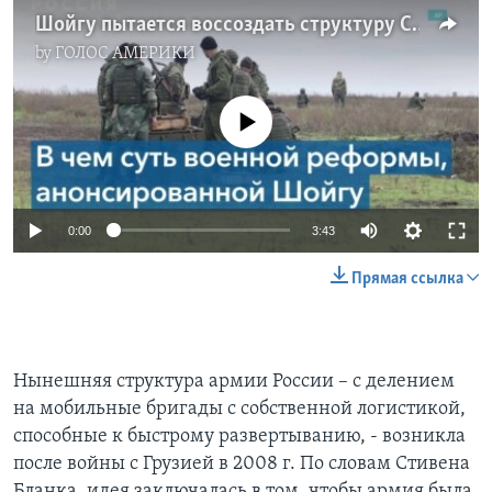
Шойгу пытается воссоздать структуру Советской армии, считают американские военные эксперты
by
ГОЛОС АМЕРИКИ
No media source currently available
0:00
3:43
Прямая ссылка
Нынешняя структура армии России – с делением
на мобильные бригады с собственной логистикой,
способные к быстрому развертыванию, - возникла
после войны с Грузией в 2008 г. По словам Стивена
Бланка, идея заключалась в том, чтобы армия была