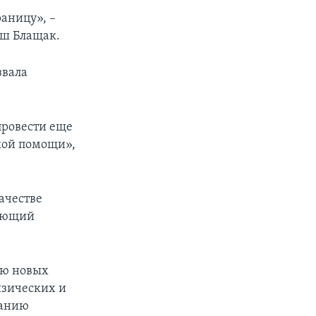
аницу», –
уш Блащак.
звала
провести еще
ской помощи»,
ачестве
няющий
ию новых
изических и
панию