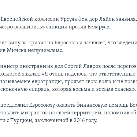
 Европейской комиссии Урсула фон дер Ляйен заявила,
ыстро расширить» санкции против Беларуси.
ает вину за кризис на Евросоюз и заявляет, что введен
тив Минска неприемлемо.
инистр иностранных дел Сергей Лавров после перегов
коллегой заявил: «Я очень надеюсь, что ответственные
 называемые еврогранды, проявят свою волю и не позво
есконечную спираль, которая весьма и весьма опасна».
 предложил Евросоюзу оказать финансовую помощь Бел
оставлять мигрантов на своей территории, напомнив о
и с Турцией, заключенной в 2016 году.