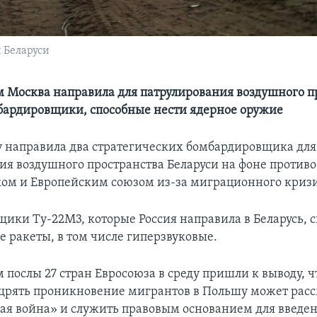
 Беларуси
 Москва направила для патрулирования воздушного п
бардировщики, способные нести ядерное оружие
ду направила два стратегических бомбардировщика для
ия воздушного пространства Беларуси на фоне против
м и Европейским союзом из-за миграционного кризи
ики Ту-22М3, которые Россия направила в Беларусь, 
е ракеты, в том числе гиперзвуковые.
 послы 27 стран Евросоюза в среду пришли к выводу, 
щрять проникновение мигрантов в Польшу может расс
ая война» и служить правовым основанием для введе