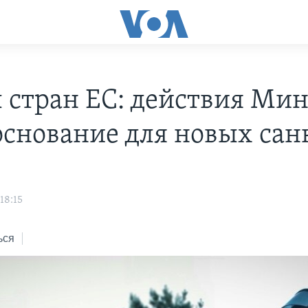
 стран ЕС: действия Мин
основание для новых са
18:15
ься