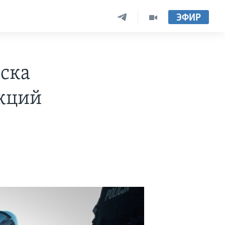
ЭФИР
ска
нкций