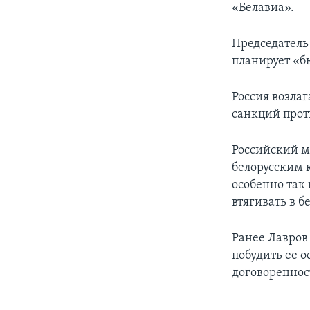
«Белавиа».
Председатель
планирует «б
Россия возлаг
санкций про
Российский м
белорусским 
особенно так
втягивать в б
Ранее Лавров
побудить ее 
договоренност