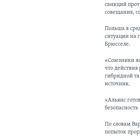
санкций прот
совещания, с
Польша в сре
ситуации на 
Брюсселе.
«Союзники ясн
что действия
гибридной та
источник.
«Альянс гото
безопасность 
По словам Ва
попыток прор