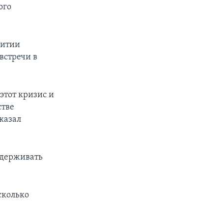
ого
витии
встречи в
этот кризис и
стве
казал
ддерживать
сколько