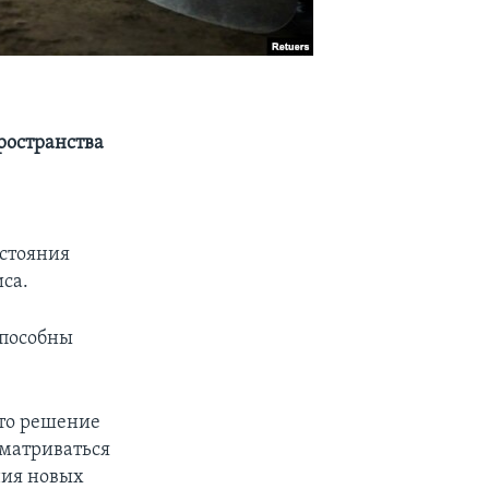
ространства
остояния
са.
способны
что решение
матриваться
ния новых