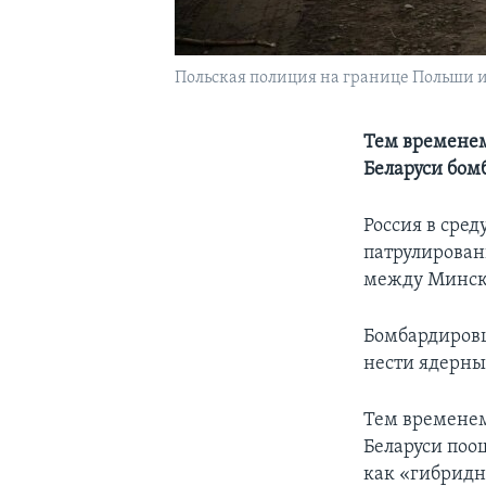
Польская полиция на границе Польши и
Тем временем
Беларуси бом
Россия в сре
патрулирован
между Минско
Бомбардировщ
нести ядерны
Тем временем
Беларуси поо
как «гибридн