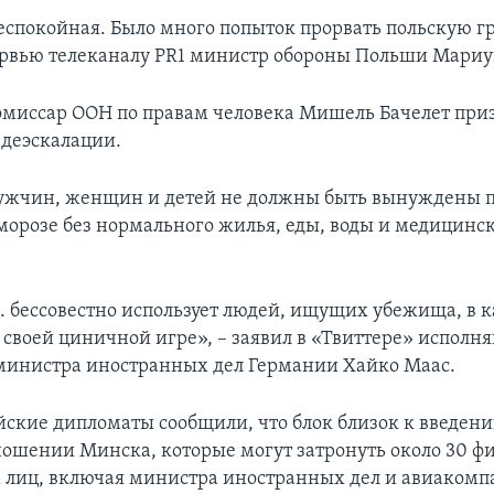
еспокойная. Было много попыток прорвать польскую гр
ервью телеканалу PR1 министр обороны Польши Мари
миссар ООН по правам человека Мишель Бачелет при
 деэскалации.
ужчин, женщин и детей не должны быть вынуждены 
 морозе без нормального жилья, еды, воды и медицин
.
. бессовестно использует людей, ищущих убежища, в к
 своей циничной игре», – заявил в «Твиттере» испол
министра иностранных дел Германии Хайко Маас.
йские дипломаты сообщили, что блок близок к введен
ношении Минска, которые могут затронуть около 30 ф
лиц, включая министра иностранных дел и авиаком