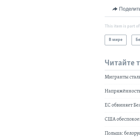
Поделит
This item is part of
В мире
Б
Читайте 
Мигранты стал
Напряжённость 
ЕС обвиняет Бе
США обеспокоен
Польша: белору