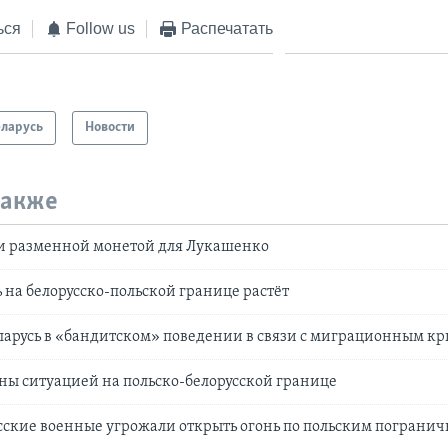
ься
Follow us
Распечатать
еларусь
Новости
также
и разменной монетой для Лукашенко
на белорусско-польской границе растёт
ларусь в «бандитском» поведении в связи с миграционным к
ы ситуацией на польско-белорусской границе
сские военные угрожали открыть огонь по польским пограни