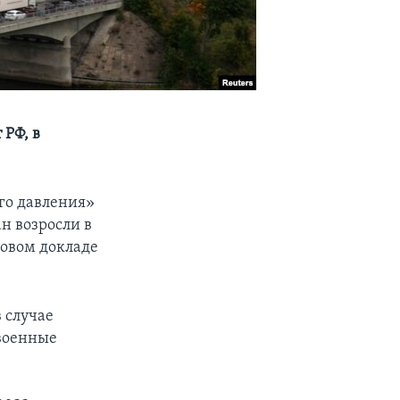
 РФ, в
го давления»
ан возросли в
довом докладе
 случае
 военные