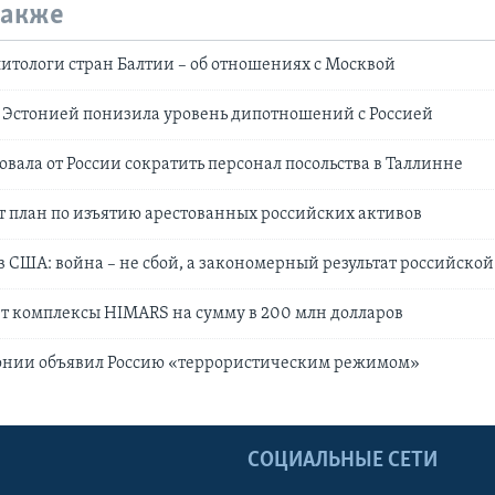
также
итологи стран Балтии – об отношениях с Москвой
а Эстонией понизила уровень дипотношений с Россией
овала от России сократить персонал посольства в Таллинне
т план по изъятию арестованных российских активов
в США: война – не сбой, а закономерный результат российской
т комплексы HIMARS на сумму в 200 млн долларов
онии объявил Россию «террористическим режимом»
Ы
СОЦИАЛЬНЫЕ СЕТИ