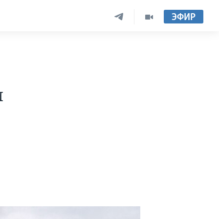
ЭФИР
и