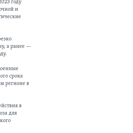
2023 году
очной и
тические
резко
у, а ранее —
ду.
военные
ого срока
ом регионе в
ействия в
оза для
ского