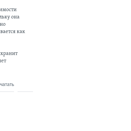
шимости
льку она
 но
вается как
сохранит
нет
чатать