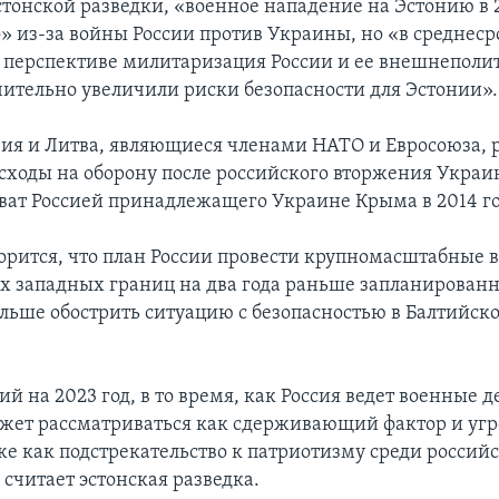
тонской разведки, «военное нападение на Эстонию в 
» из-за войны России против Украины, но «в среднеср
 перспективе милитаризация России и ее внешнеполи
ительно увеличили риски безопасности для Эстонии».
вия и Литва, являющиеся членами НАТО и Евросоюза, 
сходы на оборону после российского вторжения Украин
ахват Россией принадлежащего Украине Крыма в 2014 го
ворится, что план России провести крупномасштабные 
их западных границ на два года раньше запланированн
льше обострить ситуацию с безопасностью в Балтийск
й на 2023 год, в то время, как Россия ведет военные д
жет рассматриваться как сдерживающий фактор и угр
же как подстрекательство к патриотизму среди россий
 считает эстонская разведка.