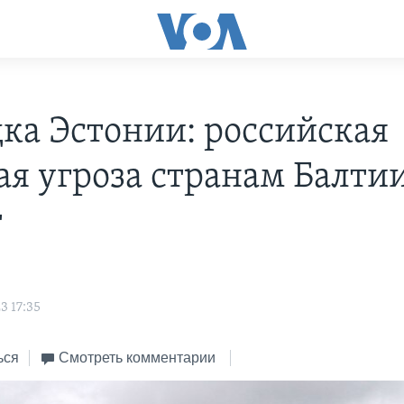
дка Эстонии: российская
ая угроза странам Балти
т
3 17:35
ься
Смотреть комментарии