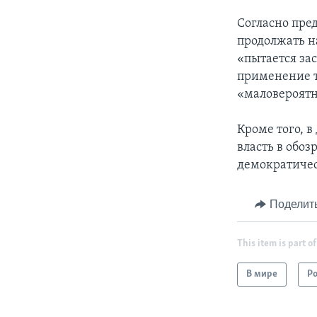
Согласно пре
продолжать н
«пытается за
применение т
«маловероятн
Кроме того, в
власть в обоз
демократичес
Поделит
This item is part of
В мире
Р