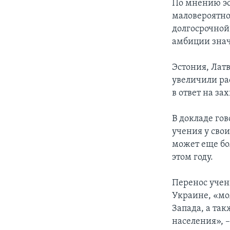
По мнению эс
маловероятно
долгосрочной
амбиции знач
Эстония, Лат
увеличили ра
в ответ на з
В докладе го
учения у сво
может еще бо
этом году.
Перенос учени
Украине, «мо
Запада, а так
населения», –