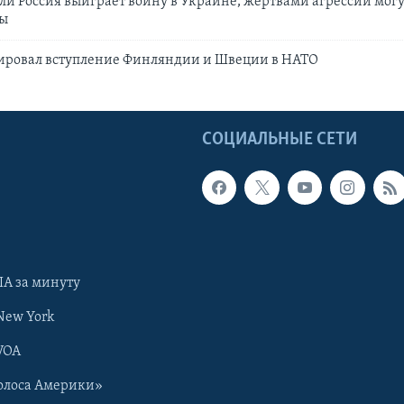
сли Россия выиграет войну в Украине, жертвами агрессии могу
ны
ировал вступление Финляндии и Швеции в НАТО
Ы
СОЦИАЛЬНЫЕ СЕТИ
А за минуту
New York
VOA
олоса Америки»