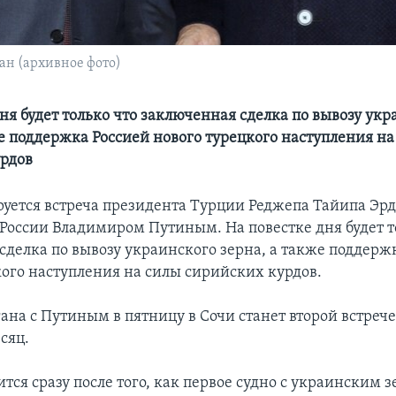
ан (архивное фото)
ня будет только что заключенная сделка по вывозу ук
же поддержка Россией нового турецкого наступления на
рдов
руется встреча президента Турции Реджепа Тайипа Эр
России Владимиром Путиным. На повестке дня будет т
сделка по вывозу украинского зерна, а также поддерж
кого наступления на силы сирийских курдов.
ана с Путиным в пятницу в Сочи станет второй встреч
сяц.
ится сразу после того, как первое судно с украинским 