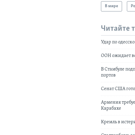
В мире
Р
Читайте 
Удар по одесск
ООН ожидает в
В Стамбуле под
портов
Сенат США гот
Армения требуе
Карабахе
Кремль в истер