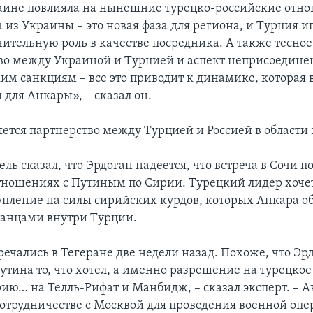
аине повлияла на нынешние турецко-российские отн
 из Украины – это новая фаза для региона, и Турция и
чительную роль в качестве посредника. А также тесное
во между Украиной и Турцией и аспект неприсоедине
им санкциям – все это приводит к динамике, которая 
 для Анкары», – сказал он.
яется партнерство между Турцией и Россией в области
ль сказал, что Эрдоган надеется, что встреча в Сочи 
отношениях с Путиным по Сирии. Турецкий лидер хоче
упление на силы сирийских курдов, которых Анкара о
станцами внутри Турции.
ечались в Тегеране две недели назад. Похоже, что Эр
утина то, что хотел, а именно разрешение на турецко
ию… на Телль-Рифат и Манбидж, – сказал эксперт. – 
сотрудничестве с Москвой для проведения военной опе