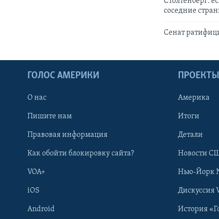
Столтенберг: е
соседние стра
Сенат ратифиц
ГОЛОС АМЕРИКИ
ПРОЕКТ
О нас
Америка
Пишите нам
Итоги
Правовая информация
Детали
Как обойти блокировку сайта?
Новости СШ
VOA+
Нью-Йорк 
iOS
Дискуссия 
Android
История «Г