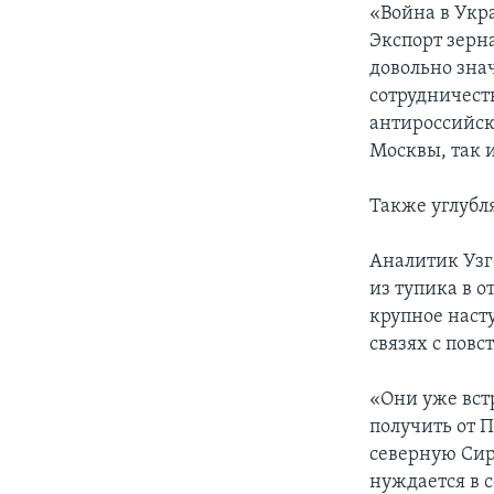
«Война в Укр
Экспорт зерна
довольно зна
сотрудничест
антироссийск
Москвы, так и
Также углубл
Аналитик Узге
из тупика в 
крупное наст
связях с пов
«Они уже встр
получить от П
северную Сир
нуждается в 