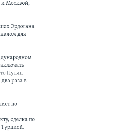
 и Москвой,
спех Эрдогана
гналом для
еждународном
заключать
то Путин –
два раза в
лист по
ту, сделка по
 Турцией.