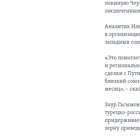
покинуло Чер
заключенным 
Аналитик Ильх
в организаци
западных сою
«Это помогае
и региональн
сделки с Пут
близкий союз
месяц», – ска
Заур Гасымов
турецко-росс
придерживает
зерну привед