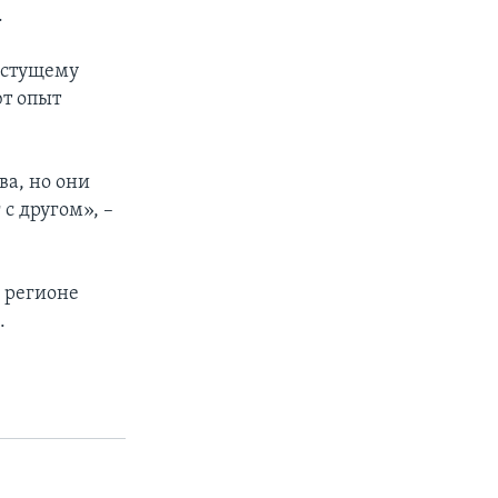
.
астущему
ют опыт
ва, но они
с другом», –
 регионе
.