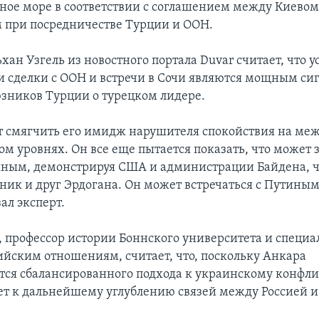
ное море в соответствии с соглашением между Киевом
при посредничестве Турции и ООН.
ан Узгель из новостного портала Duvar считает, что у
и сделки с ООН и встречи в Сочи являются мощным си
зников Турции о турецком лидере.
т смягчить его имидж нарушителя спокойствия на м
ом уровнях. Он все еще пытается показать, что может 
иным, демонстрируя США и администрации Байдена, ч
ник и друг Эрдогана. Он может встречаться с Путиным 
зал эксперт.
, профессор истории Боннского университета и специа
ийским отношениям, считает, что, поскольку Анкара
ся сбалансированного подхода к украинскому конфлик
ет к дальнейшему углублению связей между Россией и