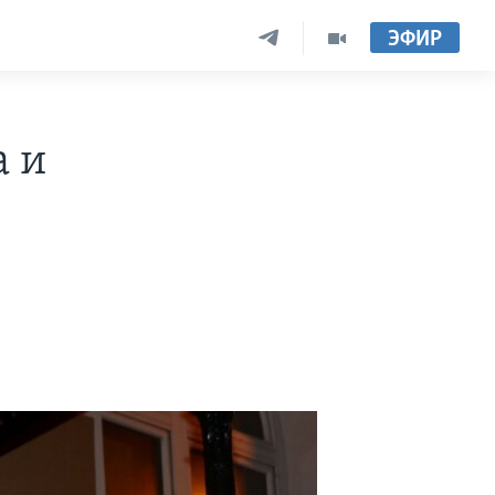
ЭФИР
а и