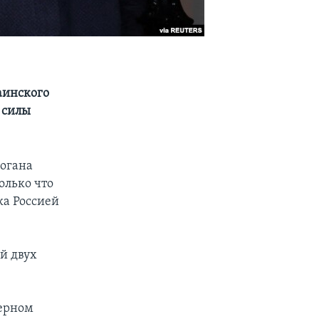
раинского
 силы
догана
олько что
ка Россией
ей двух
зерном