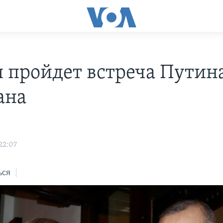
и пройдет встреча Путин
ана
22:07
ься