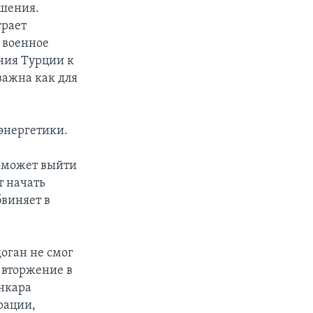
ошения.
грает
 военное
ния Турции к
важна как для
 энергетики.
поможет выйти
т начать
бвиняет в
доган не смог
е вторжение в
Анкара
рации,