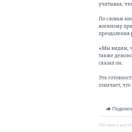
учитывая, чт
По словам ан
военному при
преодоления 
«Мы видим, ч
также демонс
сказал он.
Эта готовнос
означает, что
Поделит
This item is part of