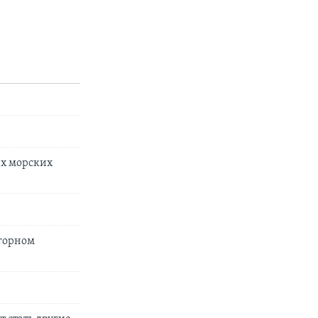
их морских
агорном