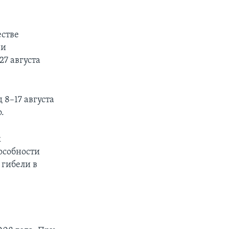
естве
 и
27 августа
 8–17 августа
.
к
особности
 гибели в