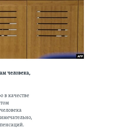
ам человека,
о в качестве
этом
 человека
римечательно,
мпенсаций.