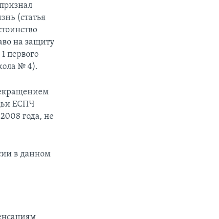
 признал
знь (статья
стоинство
раво на защиту
 1 первого
ола № 4).
рекращением
удьи ЕСПЧ
 2008 года, не
сии в данном
енсациям