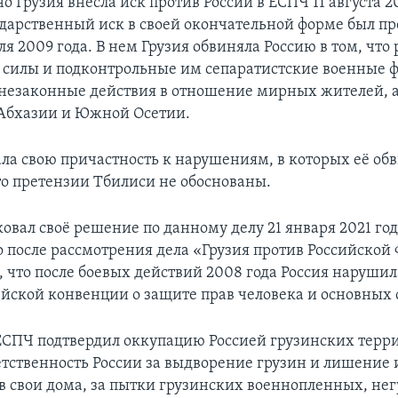
 Грузия внесла иск против России в ЕСПЧ 11 августа 2
дарственный иск в своей окончательной форме был пр
я 2009 года. В нем Грузия обвиняла Россию в том, что
силы и подконтрольные им сепаратистские военные 
незаконные действия в отношение мирных жителей, а
Абхазии и Южной Осетии.
ала свою причастность к нарушениям, в которых её обв
то претензии Тбилиси не обоснованы.
овал своё решение по данному делу 21 января 2021 год
то после рассмотрения дела «Грузия против Российской
, что после боевых действий 2008 года Россия наруши
ейской конвенции о защите прав человека и основных 
 ЕСПЧ подтвердил оккупацию Россией грузинских терри
ветственность России за выдворение грузин и лишение 
 в свои дома, за пытки грузинских военнопленных, не