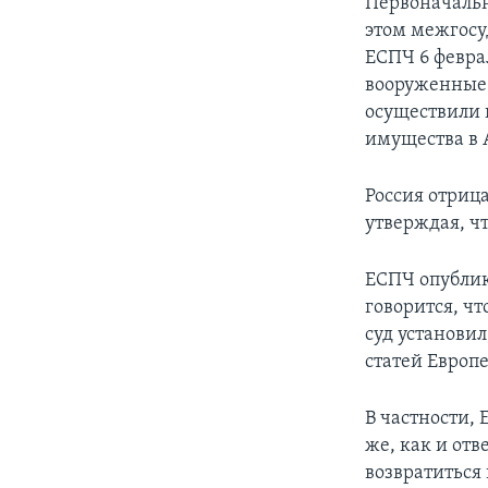
Первоначально
этом межгосу
ЕСПЧ 6 феврал
вооруженные 
осуществили 
имущества в 
Россия отриц
утверждая, ч
ЕСПЧ опублик
говорится, ч
суд установил
статей Европ
В частности,
же, как и от
возвратиться