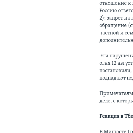
отношение к 
Россию ответ
2); запрет н
обращение (ст
частной и сем
дополнительно
Эти нарушени
огня 12 авгу
постановили, 
подпадают по
Примечательн
деле, с котор
Реакция в Тб
В Минюсте Гр