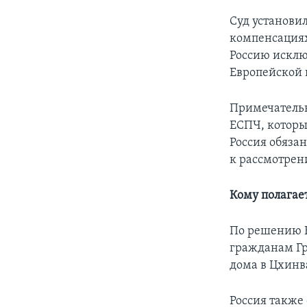
Суд установи
компенсациях 
Россию исклю
Европейской 
Примечательно
ЕСПЧ, которые
Россия обяза
к рассмотрени
Кому полагае
По решению Е
гражданам Гру
дома в Цхинв
Россия также 