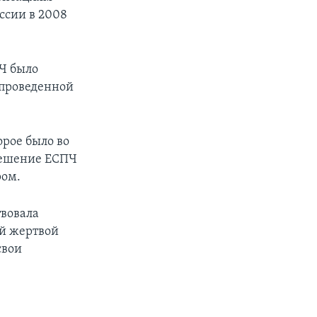
ссии в 2008
Ч было
, проведенной
рое было во
 решение ЕСПЧ
ром.
твовала
ой жертвой
свои