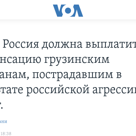
 Россия должна выплати
нсацию грузинским
анам, пострадавшим в
ьтате российской агресси
.
ани
 18:38