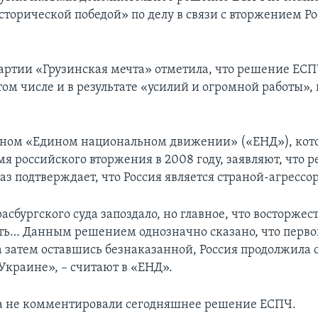
сторической победой» по делу в связи с вторжением Ро
артии «Грузинская мечта» отметила, что решение ЕСП
том числе и в результате «усилий и огромной работы»
ном «Едином национальном движении» («ЕНД»), кото
емя российского вторжения в 2008 году, заявляют, что
аз подтверждает, что Россия является страной-агрессо
сбургского суда запоздало, но главное, что восторжес
ть… Данным решением однозначно сказано, что перв
 а затем оставшись безнаказанной, Россия продолжила 
Украине», – считают в «ЕНД».
а не комментировали сегодняшнее решение ЕСПЧ.