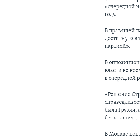
«очередной и
году.
В правящей п
достигнуто в 
партией».
В оппозицион
власти во вр
в очередной р
«Решение Стра
справедливос
была Грузия,
беззакония в 
В Москве пок