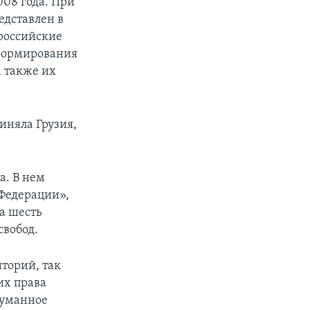
008 года. При
едставлен в
 российские
формирования
 также их
иняла Грузия,
а. В нем
 Федерации»,
ла шесть
свобод.
торий, так
их права
гуманное