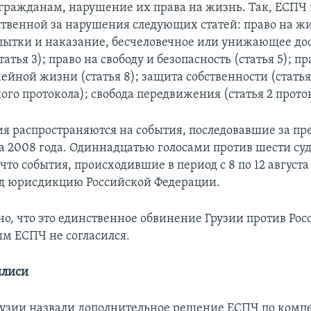
гражданам, нарушение их права на жизнь. Так, ЕСПЧ
ственной за нарушения следующих статей: право на жи
а пытки и наказание, бесчеловечное или унижающее до
атья 3); право на свободу и безопасность (статья 5); п
ейной жизни (статья 8); защита собственности (статья
го протокола); свобода передвижения (статья 2 проток
я распространяются на события, последовавшие за п
ста 2008 года. Одиннадцатью голосами против шести с
что события, происходившие в период с 8 по 12 августа
д юрисдикцию Российской Федерации.
о, что это единственное обвинение Грузии против Рос
ым ЕСПЧ не согласился.
илиси
узии назвали дополнительное решение ЕСПЧ по комп