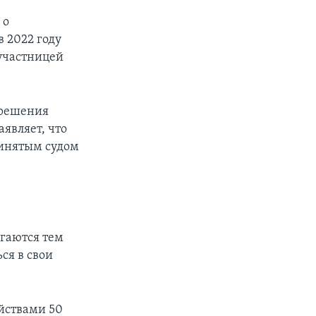
 о
в 2022 году
-участницей
е решения
аявляет, что
ринятым судом
гаются тем
ся в свои
ийствами 50