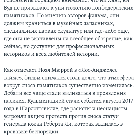
Рецензенты обращают внимание, что ни Хант, ни
Вуд не призывают к уничтожению конфедератских
памятников. По мнению авторов фильма, они
должны храниться в музейных запасниках,
специальных парках скульптур или где-либо еще,
где они не выставлены на всеобщее обозрение, как
сейчас, но доступны для профессиональных
историков и всех любителей истории.
Как отмечает Ноэл Мюррей в «Лос-Анджелес
таймс», фильм снимался столь долго, что атмосфера
вокруг сноса памятников существенно изменилась.
Дебаты все чаще стали выливаться в проявления
насилия. Кульминацией стали события августа 2017
года в Шарлоттсвилле, где расисты и неонацисты
устроили акцию протеста против сноса статуи
генерала южан Роберта Ли, которая вылилась в
кровавые беспорядки.