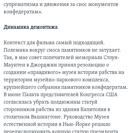
супрематизма и движения за снос монументов
конфедератам».
Динамика демонтажа
Контекст для фильма самый подходящий.
Полемика вокруг сноса памятников не затухает.
Так, в мае совет попечителей мемориала Стоун-
Маунтен в Джорджии принял резолюцию о
создании «правдивого» музея истории рабства на
территории музейно-паркового комплекса,
крупнейшего собрания памятников конфедератам.
В июне Палата представителей Конгресса США
согласилась убрать полдюжины статуй
сторонников рабства из здания Капитолия в
столичном Вашингтоне. Руководство Музея
естественной истории в Нью-Йорке решило
передислоцировать конную статую президента