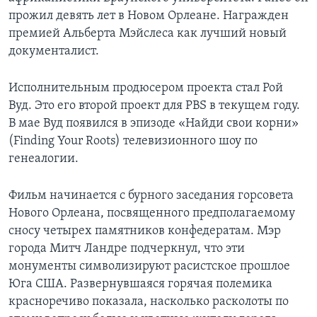
прожил девять лет в Новом Орлеане. Награжден
премией Альберта Мэйслеса как лучший новый
документалист.
Исполнительным продюсером проекта стал Рой
Вуд. Это его второй проект для PBS в текущем году.
В мае Вуд появился в эпизоде «Найди свои корни»
(Finding Your Roots) телевизионного шоу по
генеалогии.
Фильм начинается с бурного заседания горсовета
Нового Орлеана, посвященного предполагаемому
сносу четырех памятников конфедератам. Мэр
города Митч Ландре подчеркнул, что эти
монументы символизируют расистское прошлое
Юга США. Развернувшаяся горячая полемика
красноречиво показала, насколько расколоты по