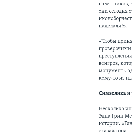
памятников, 
они сегодня 
иконоборчеств
наделали!».
«Чтобы приня
проверочный 
преступления
венгров, кот
монумент Сад
кому-то из ны
Символика и 
Несколько ин
Эдна Грин Ме
истории. «Ге
сказала она.