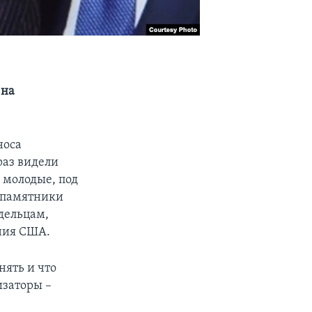
 на
носа
аз видели
 молодые, под
в памятники
дельцам,
ния США.
нять и что
изаторы –