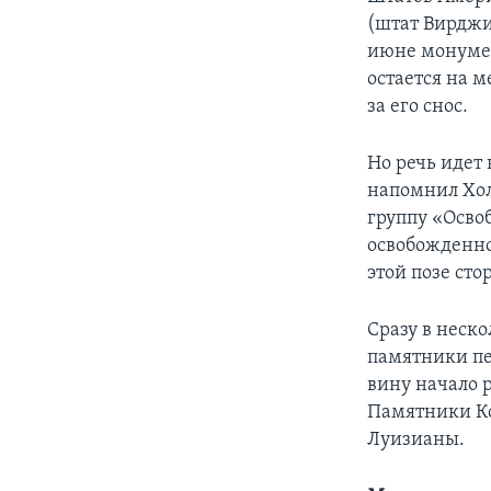
(штат Вирджи
июне монумен
остается на 
за его снос.
Но речь идет 
напомнил Хол
группу «Осво
освобожденно
этой позе ст
Сразу в неск
памятники пе
вину начало 
Памятники Ко
Луизианы.