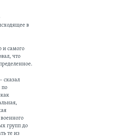
о
исходящее в
.
 и самого
вал, что
определенное.
– сказал
 по
 как
альная,
кая
 военного
ых групп до
ть те из