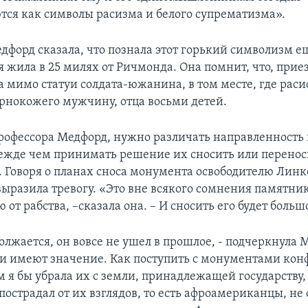
ся как символы расизма и белого супрематизма».
форд сказала, что познала этот горький символизм ещ
я жила в 25 милях от Ричмонда. Она помнит, что, приез
а мимо статуи солдата-южанина, в том месте, где раси
рнокожего мужчину, отца восьми детей.
офессора Медфорд, нужно различать направленность
режде чем принимать решение их сносить или перенос
. Говоря о планах сноса монумента освободителю Линк
выразила тревогу. «Это вне всякого сомнения памятни
от рабства, –сказала она. – И сносить его будет боль
лжается, он вовсе не ушел в прошлое, - подчеркнула 
 имеют значение. Как поступить с монументами кон
я бы убрала их с земли, принадлежащей государству, 
пострадал от их взглядов, то есть афроамериканцы, не