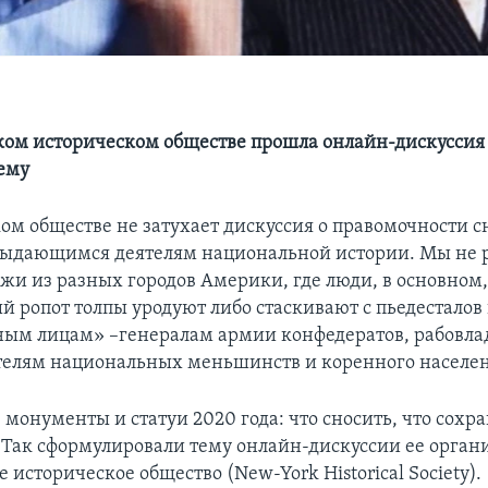
ом историческом обществе прошла онлайн-дискуссия
ему
ом обществе не затухает дискуссия о правомочности с
ыдающимся деятелям национальной истории. Мы не р
жи из разных городов Америки, где люди, в основном,
й ропот толпы уродуют либо стаскивают с пьедестало
ым лицам» –генералам армии конфедератов, рабовла
телям национальных меньшинств и коренного населе
онументы и статуи 2020 года: что сносить, что сохра
. Так сформулировали тему онлайн-дискуссии ее орган
историческое общество (New-York Historical Society).