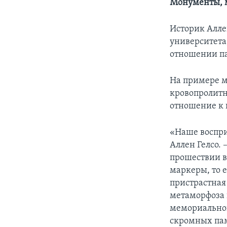
Монументы, 
Историк Аллен
университета
отношении па
На примере м
кровопролитн
отношение к п
«Наше воспри
Аллен Гелсо.
прошествии в
маркеры, то 
пристрастная
метаморфоза 
мемориального
скромных пам