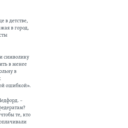
е в детстве,
жая в город,
сты
 и символику
ить в менее
ольну в
к
шой ошибкой».
Медфорд. –
федератам?
чтобы те, кто
 оплачивали