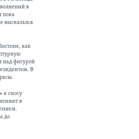
 волнений в
и пока
же высказался
Бостоне, как
ьптурную
я над фигурой
езидентом. В
расы.
 к сносу
меняют в
лением.
ы до