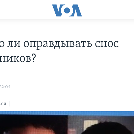
 ли оправдывать снос
ников?
22:04
ься