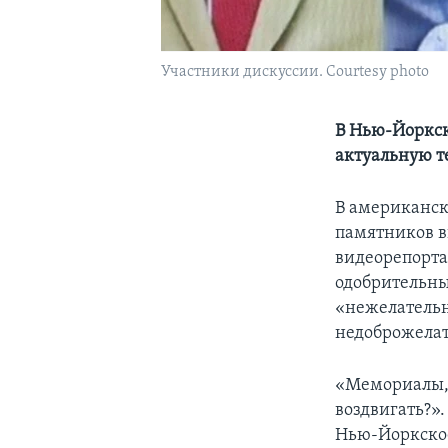
Участники дискуссии. Courtesy photo
В Нью-Йоркск
актуальную т
В американск
памятников в
видеорепорта
одобрительны
«нежелательн
недоброжела
«Мемориалы, м
воздвигать?»
Нью-Йоркское 