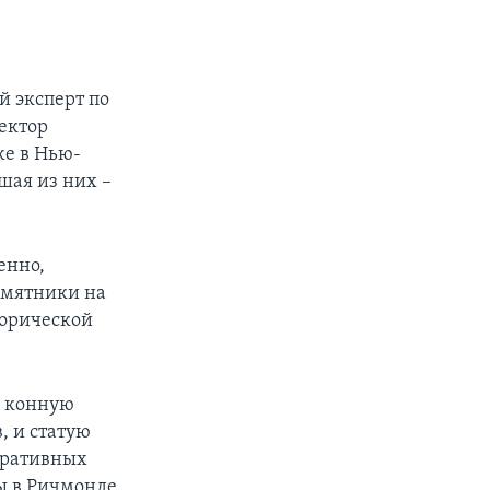
й эксперт по
ектор
же в Нью-
шая из них –
енно,
памятники на
торической
л конную
, и статую
еративных
ы в Ричмонде