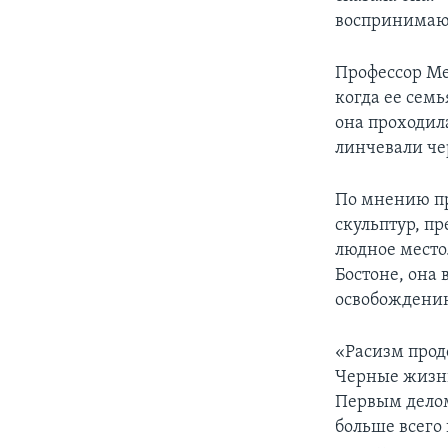
воспринимают
Профессор Мед
когда ее семь
она проходил
линчевали че
По мнению пр
скульптур, п
людное место
Бостоне, она 
освобождению 
«Расизм продо
Черные жизни
Первым делом 
больше всего 