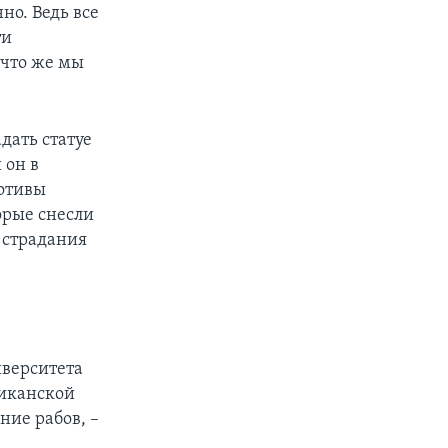
но. Ведь все
ти
: что же мы
дать статуе
 он в
мотивы
орые снесли
 страдания
иверситета
риканской
ние рабов, –