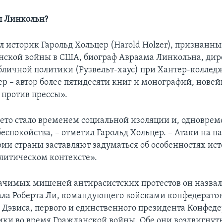
л Линкольн?
л историк Гарольд Хольцер (Harold Holzer), признанны
нской войны в США, биограф Авраама Линкольна, дир
бличной политики (Рузвельт-хаус) при Хантер-коллед
ер – автор более пятидесяти книг и монографий, новей
против прессы».
то стало временем социальной изоляции и, одноврем
еспокойства, – отметил Гарольд Хольцер. – Атаки на 
рии страны заставляют задуматься об особенностях ис
олитическом контексте».
начимых мишеней антирасистских протестов он назва
ала Роберта Ли, командующего войсками конфедератов
Дэвиса, первого и единственного президента Конфед
ки во время Гражданской войны. Обе они воздвигнут