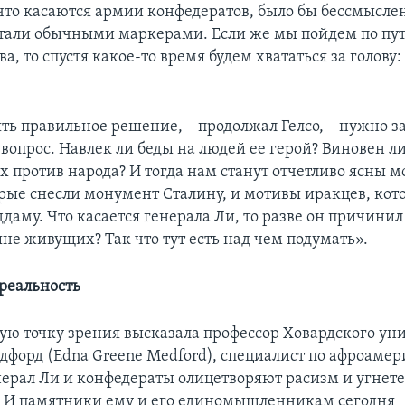
что касаются армии конфедератов, было бы бессмыслен
стали обычными маркерами. Если же мы пойдем по пу
а, то спустя какое-то время будем хвататься за голову
ть правильное решение, – продолжал Гелсо, – нужно за
вопрос. Навлек ли беды на людей ее герой? Виновен ли
х против народа? И тогда нам станут отчетливо ясны 
орые снесли монумент Сталину, и мотивы иракцев, кот
даму. Что касается генерала Ли, то разве он причинил
не живущих? Так что тут есть над чем подумать».
реальность
ую точку зрения высказала профессор Ховардского ун
дфорд (Edna Greene Medford), специалист по афроаме
нерал Ли и конфедераты олицетворяют расизм и угнете
 – И памятники ему и его единомышленникам сегодня