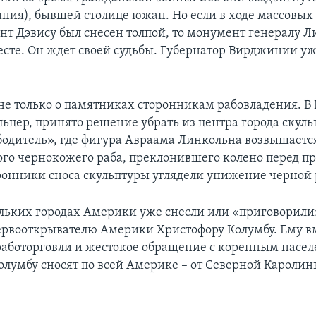
ния), бывшей столице южан. Но если в ходе массовых
т Дэвису был снесен толпой, то монумент генералу Л
месте. Он ждет своей судьбы. Губернатор Вирджинии у
не только о памятниках сторонникам рабовладения. В 
ьцер, принято решение убрать из центра города скул
бодитель», где фигура Авраама Линкольна возвышаетс
го чернокожего раба, преклонившего колено перед пр
оронники сноса скульптуры углядели унижение черной 
ольких городах Америки уже снесли или «приговорили»
рвооткрывателю Америки Христофору Колумбу. Ему в
работорговли и жестокое обращение с коренным насе
лумбу сносят по всей Америке – от Северной Каролин