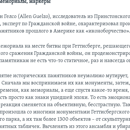
мемориалы, маркеры
 Гелсо (Allen Guelzo), исследователь из Принстонског
, эксперт по Гражданской войне, охарактеризовал про
мятников прошлого в Америке как «иконоборчество»
емориала на месте битвы при Геттисберге, решающего
ого сражения Гражданской войны, он продемонстриро
амятникам не есть что-то статичное, раз и навсегда 
ятие исторических памятников неумолимо мутирует, 
 – Сначала мы воспринимаем их как монументы, затем,
ремени, как мемориалы, а еще спустя какое-то время,
есть просто как знаки ушедшей эпохи. То есть эмоцион
 реакция сменяется на объективную, бесстрастную. Та
произошла со многими монументами Геттисбергского
 парка, а их там более 1300 объектов – от скульптурн
ятных табличек. Вычленять из этого ансамбля и убира