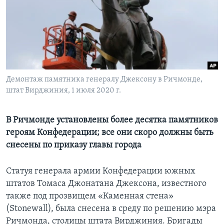
Learning English
СОЦИАЛЬНЫЕ СЕТИ
Демонтаж памятника генералу Джексону в Ричмонде,
штат Вирджиния, 1 июля 2020 г.
Языки
В Ричмонде установлены более десятка памятников
героям Конфедерации; все они скоро должны быть
снесены по приказу главы города
Статуя генерала армии Конфедерации южных
штатов Томаса Джонатана Джексона, известного
также под прозвищем «Каменная стена»
(Stonewall), была снесена в среду по решению мэра
Ричмонда, столицы штата Вирджиния. Бригады