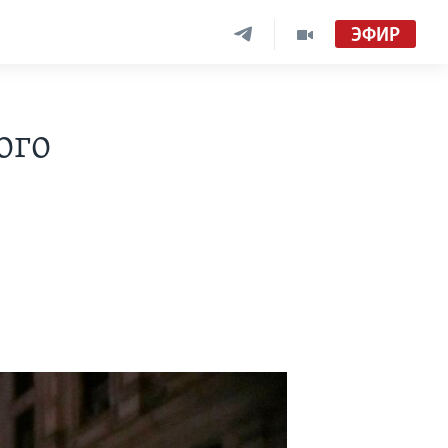
ЭФИР
ого