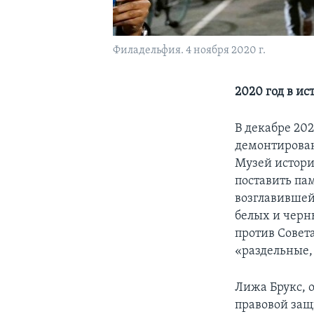
Филадельфия. 4 ноября 2020 г.
2020 год в и
В декабре 20
демонтирован
Музей истори
поставить пам
возглавившей
белых и черн
против Совет
«раздельные,
Лижа Брукс, 
правовой защ