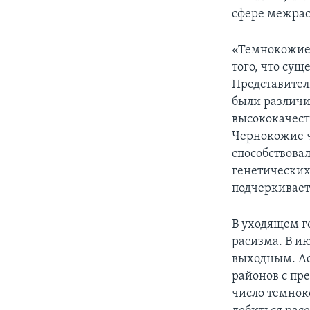
сфере межрас
«Темнокожие 
того, что су
Представител
были различи
высококачест
Чернокожие ч
способствовал
генетических
подчеркивает
В уходящем г
расизма. В и
выходным. Ad
районов с пр
число темнок