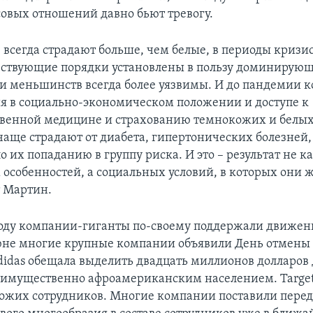
овых отношений давно бьют тревогу.
всегда страдают больше, чем белые, в периоды кризисо
ществующие порядки установлены в пользу доминирующ
и меньшинств всегда более уязвимы. И до пандемии к
я в социально-экономическом положении и доступе к
венной медицине и страхованию темнокожих и белых
аще страдают от диабета, гипертонических болезней,
о их попаданию в группу риска. И это – результат не к
 особенностей, а социальных условий, в которых они ж
 Мартин.
оду компании-гиганты по-своему поддержали движен
юне многие крупные компании объявили День отмены 
idas обещала выделить двадцать миллионов долларов 
еимущественно афроамериканским населением. Target
ожих сотрудников. Многие компании поставили перед 