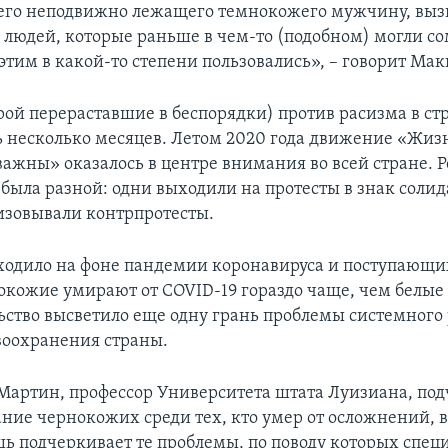
го неподвижно лежащего темнокожего мужчину, выз
 людей, которые раньше в чем-то (подобном) могли со
этим в какой-то степени пользовались», – говорит Мак
рой перераставшие в беспорядки) против расизма в ст
 несколько месяцев. Летом 2020 года движение «Жиз
ажны» оказалось в центре внимания во всей стране. 
была разной: одни выходили на протесты в знак солид
изовывали контрпротесты.
сходило на фоне пандемии коронавируса и поступающи
нокожие умирают от COVID-19 гораздо чаще, чем белы
льство высветило еще одну грань проблемы системного 
воохранения страны.
Мартин, профессор Университета штата Луизиана, под
ание чернокожих среди тех, кто умер от осложнений,
шь подчеркивает те проблемы, по поводу которых спец