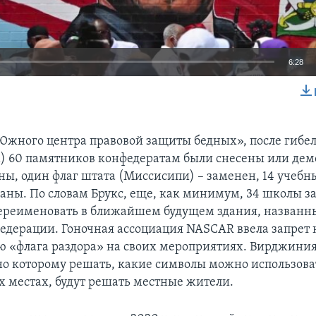
6:28
EMBED
жного центра правовой защиты бедных», после гибел
а) 60 памятников конфедератам были снесены или де
ены, один флаг штата (Миссисипи) – заменен, 14 учеб
аны. По словам Брукс, еще, как минимум, 34 школы з
реименовать в ближайшем будущем здания, названны
едерации. Гоночная ассоциация NASCAR ввела запрет 
 «флага раздора» на своих мероприятиях. Вирджини
сно которому решать, какие символы можно использова
 местах, будут решать местные жители.