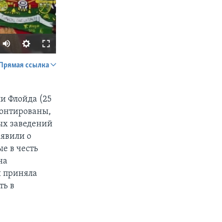
Прямая ссылка
SHARE
и Флойда (25
монтированы,
ных заведений
аявили о
е в честь
на
px
width
я приняла
ть в