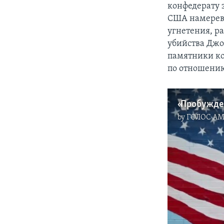
конфедерату 
США намерева
угнетения, р
убийства Джо
памятники ко
по отношени
«Пробужде
by
ГОЛОС А