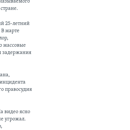
 называемого
 стране.
ый 25-летний
 В марте
лор,
но массовые
ры задержания
ана,
 инцидента
го правосудия
а видео ясно
не угрожал.
,