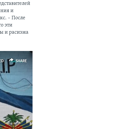
едставителей
ения и
кс. – После
о эти
ы и расизма
ED
SHARE