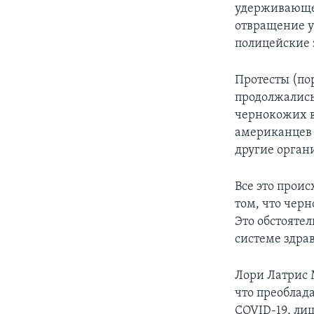
удерживающе
отвращение у
полицейские 
Протесты (по
продолжались
чернокожих в
американцев 
другие орган
Все это прои
том, что чер
Это обстояте
системе здра
Лори Латрис 
что преоблад
COVID-19, ли