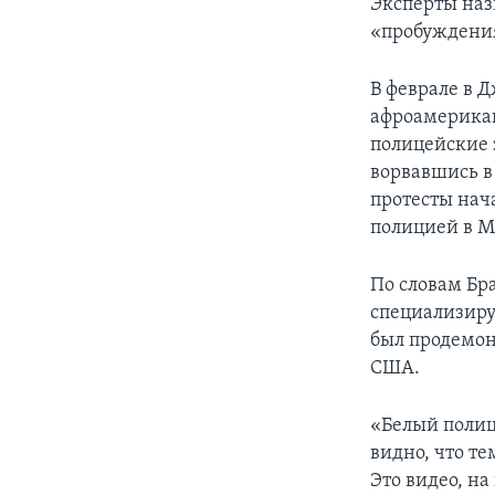
Эксперты наз
«пробуждения 
В феврале в 
афроамерикан
полицейские 
ворвавшись в
протесты нач
полицией в 
По словам Бр
специализиру
был продемон
США.
«Белый полиц
видно, что т
Это видео, н