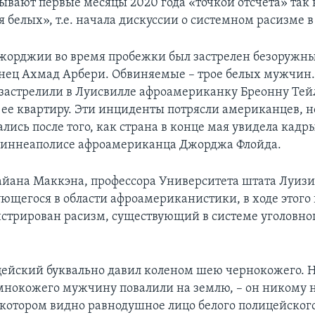
ывают первые месяцы 2020 года «точкой отсчета» так
белых», т.е. начала дискуссии о системном расизме в
Джорджии во время пробежки был застрелен безоружн
ец Ахмад Арбери. Обвиняемые – трое белых мужчин.
застрелили в Луисвилле афроамериканку Бреонну Тей
 ее квартиру. Эти инциденты потрясли американцев, 
ались после того, как страна в конце мая увидела кад
Миннеаполисе афроамериканца Джорджа Флойда.
айана Маккэна, профессора Университета штата Луизи
ющегося в области афроамериканистики, в ходе этого
стрирован расизм, существующий в системе уголовно
ейский буквально давил коленом шею чернокожего. Н
емнокожего мужчину повалили на землю, – он никому 
а котором видно равнодушное лицо белого полицейского