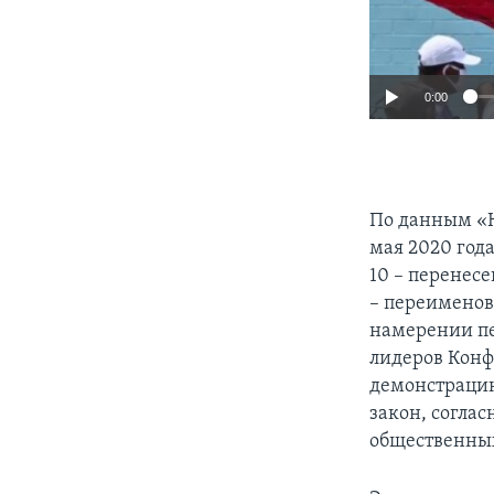
0:00
По данным «Ю
мая 2020 год
10 – перенес
– переименов
намерении пе
лидеров Конф
демонстрацию
закон, согла
общественных