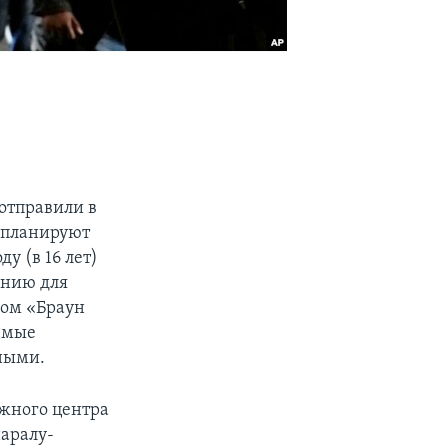
отправили в
, планируют
у (в 16 лет)
анию для
сом «Браун
емые
ными.
жного центра
аралу-