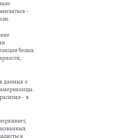
вало
мневаться –
кэн.
ране
ни
Реакция белых
арности,
х данных о
е американцы.
расизма – в
черкивает,
 вызванных
иалисты в