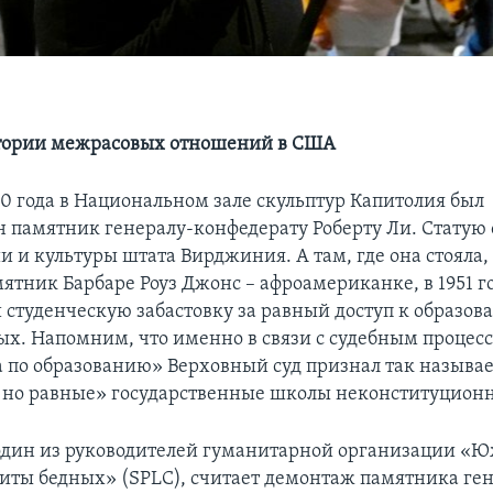
стории межрасовых отношений в США
20 года в Национальном зале скульптур Капитолия был
 памятник генералу-конфедерату Роберту Ли. Статую 
и и культуры штата Вирджиния. А там, где она стояла
ятник Барбаре Роуз Джонс – афроамериканке, в 1951 год
 студенческую забастовку за равный доступ к образов
ых. Напомним, что именно в связи с судебным процес
а по образованию» Верховный суд признал так называ
 но равные» государственные школы неконституцион
один из руководителей гуманитарной организации «Ю
иты бедных» (SPLC), считает демонтаж памятника ген