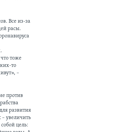
в. Все из-за
ей расы.
оронавируса
.
 что тоже
аких-то
ивут», –
ие против
рабства
для развития
 – увеличить
собой цель: