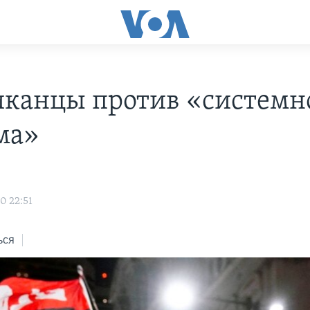
канцы против «системн
ма»
0 22:51
ься