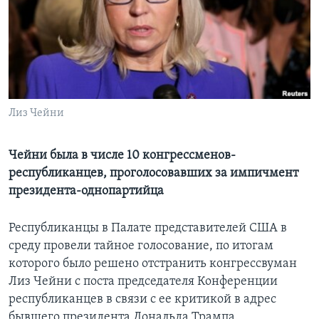
Learning English
СОЦИАЛЬНЫЕ СЕТИ
Лиз Чейни
Языки
Чейни была в числе 10 конгрессменов-
республиканцев, проголосовавших за импичмент
президента-однопартийца
Республиканцы в Палате представителей США в
среду провели тайное голосование, по итогам
которого было решено отстранить конгрессвуман
Лиз Чейни с поста председателя Конференции
республиканцев в связи с ее критикой в адрес
бывшего президента Дональда Трампа.