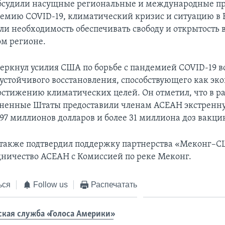
бсудили насущные региональные и международные п
емию COVID-19, климатический кризис и ситуацию в 
ли необходимость обеспечивать свободу и открытость 
м регионе.
еркнул усилия США по борьбе с пандемией COVID-19 в
устойчивого восстановления, способствующего как э
 достижению климатических целей. Он отметил, что в р
иненные Штаты предоставили членам АСЕАН экстренн
197 миллионов долларов и более 31 миллиона доз вакци
 также подтвердил поддержку партнерства «Меконг–С
дничество АСЕАН с Комиссией по реке Меконг.
ься
Follow us
Распечатать
ская служба «Голоса Америки»