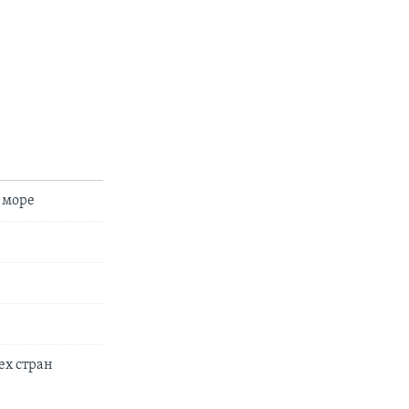
 море
ех стран