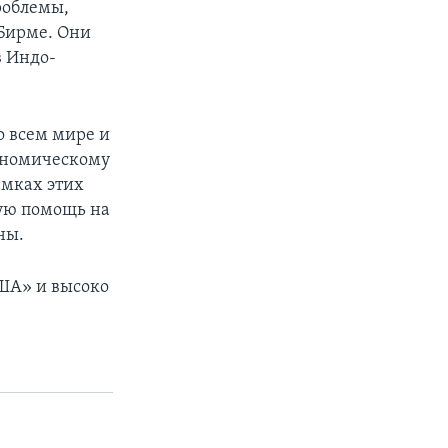
роблемы,
Бирме. Они
в Индо-
о всем мире и
кономическому
амках этих
ую помощь на
ны.
ША» и высоко