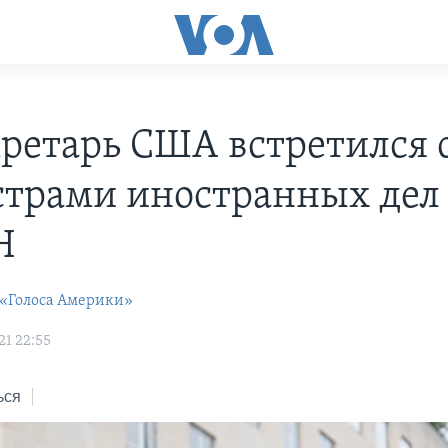
кретарь США встретился 
трами иностранных дел 
Н
 «Голоса Америки»
21 22:55
ься