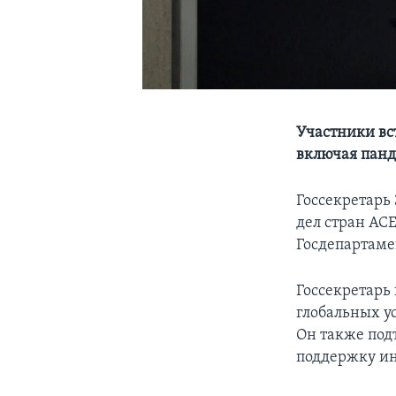
Участники вс
включая панд
Госсекретарь
дел стран АС
Госдепартаме
Госсекретарь
глобальных у
Он также под
поддержку и