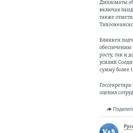
Дипломаты о
включая панд
также отмети
Тихоокеанско
Блинкен подч
обеспечению 
росту, так и
усилий Соед
сумму более 
Госсекретарь
оценил сотру
Поделит
Рус