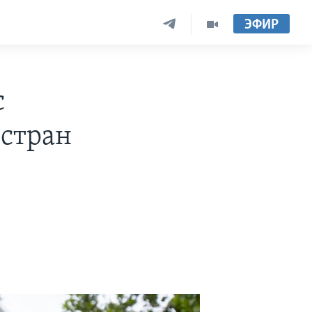
ЭФИР
с
стран