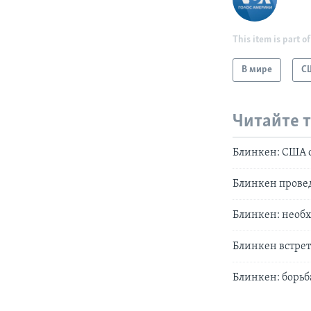
This item is part of
В мире
С
Читайте 
Блинкен: США 
Блинкен прове
Блинкен: необх
Блинкен встрет
Блинкен: борьб