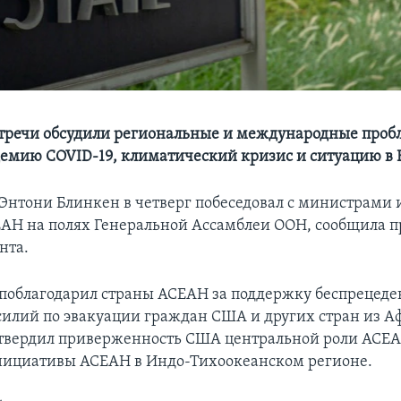
тречи обсудили региональные и международные проб
емию COVID-19, климатический кризис и ситуацию в
 Энтони Блинкен в четверг побеседовал с министрами
ЕАН на полях Генеральной Ассамблеи ООН, сообщила п
нта.
 поблагодарил страны АСЕАН за поддержку беспрецед
силий по эвакуации граждан США и других стран из А
твердил приверженность США центральной роли АСЕА
нициативы АСЕАН в Индо-Тихоокеанском регионе.