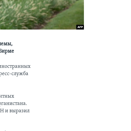
лемы,
 Бирме
 иностранных
ресс-служба
ентных
фганистана.
Н и выразил