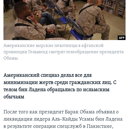
Learning English
СОЦИАЛЬНЫЕ СЕТИ
Американские морские пехотинцы в афганской
провинции Гельменд смотрят телеобращение президента
Языки
Обамы.
Американский спецназ делал все для
минимизации жертв среди гражданских лиц. С
телом бин Ладена обращались по исламским
обычаям
После того как президент Барак Обама объявил о
ликвидации лидера Аль-Кайды Усамы бин Ладена
в результате операции спецслужб в Пакистане,