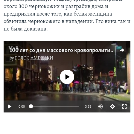
около 300 чернокожих и разграбив дома и
предприятия после того, как белая женщина
обвинила чернокожего в нападении. Его вина так и
не была доказана.
100 лет со дня массового кровопролития на расовой почве в Талсе, штат Оклахома
by
ГОЛОС АМЕРИКИ
No media source currently available
0:00
3:33