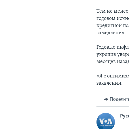
Тем не менее
годовом исчи
кредитной по
замедления.
Годовые инфл
укрепив увере
месяцев наза
«Я с оптимиз
заявлении.
Поделит
Рус