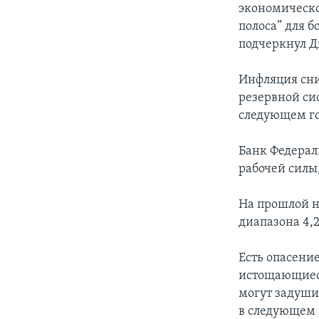
экономическо
полоса” для 
подчеркнул Д
Инфляция сни
резервной си
следующем го
Банк Федерал
рабочей силы
На прошлой н
диапазона 4,2
Есть опасение
истощающиеся
могут задуши
в следующем 