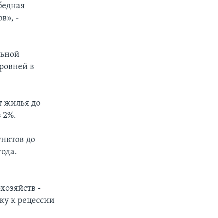
бедная
в», -
льной
ровней в
т жилья до
 2%.
унктов до
года.
озяйств -
ку к рецессии