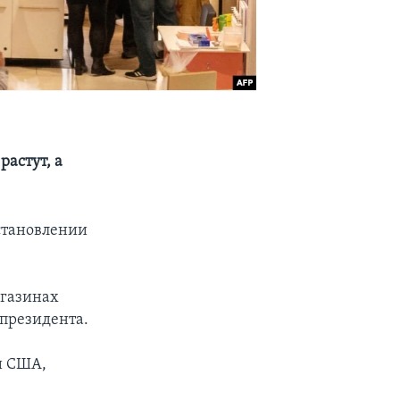
астут, а
становлении
агазинах
 президента.
и США,