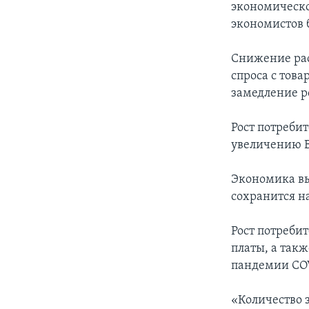
экономическо
экономистов 
Снижение рас
спроса с това
замедление ро
Рост потреби
увеличению В
Экономика вы
сохранится на
Рост потреби
платы, а так
пандемии COV
«Количество з