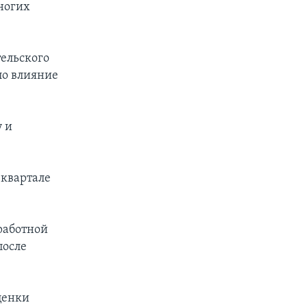
ногих
ельского
ало влияние
у и
 квартале
работной
после
ценки