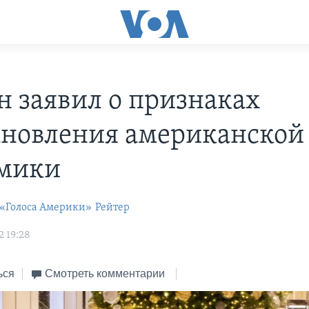
н заявил о признаках
ановления американской
мики
 «Голоса Америки»
Рейтер
2 19:28
ься
Смотреть комментарии