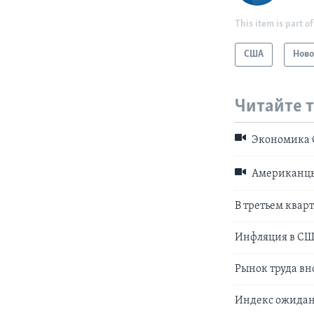
This item is part of
США
Ново
Читайте 
Экономика С
Американцы 
В третьем квар
Инфляция в СШ
Рынок труда вн
Индекс ожидани