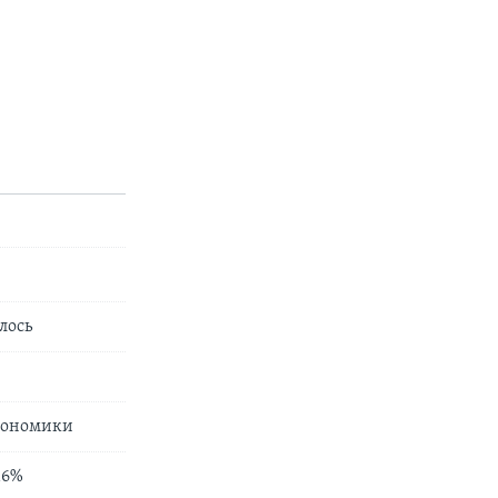
лось
экономики
16%