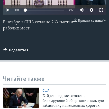
Learning English
0:00
2:58
Прямая ссылка
СОЦИАЛЬНЫЕ СЕТИ
В ноябре в США создано 263 тысячи
рабочих мест
Языки
Поделиться
Читайте также
США
Байден подписал закон,
блокирующий общенациональную
забастовку на железных дорогах