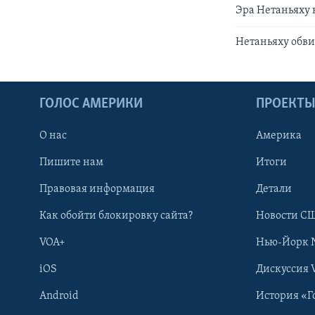
Эра Нетаньяху 
Нетаньяху обв
ГОЛОС АМЕРИКИ
ПРОЕКТ
О нас
Америка
Пишите нам
Итоги
Правовая информация
Детали
Как обойти блокировку сайта?
Новости СШ
VOA+
Нью-Йорк 
iOS
Дискуссия 
Android
История «Г