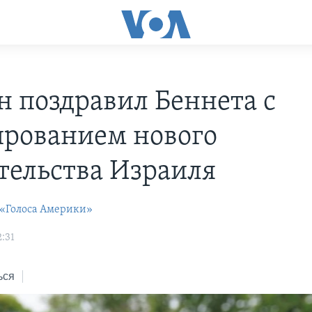
н поздравил Беннета с
рованием нового
тельства Израиля
 «Голоса Америки»
:31
ься