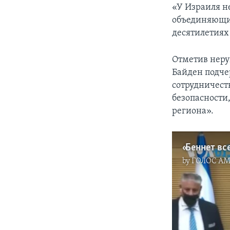
«У Израиля не
объединяющие
десятилетиях
Отметив нер
Байден подче
сотрудничест
безопасности
региона».
«Беннет вс
by
ГОЛОС А