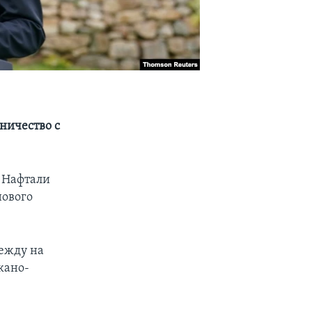
ничество с
 Нафтали
нового
дежду на
кано-