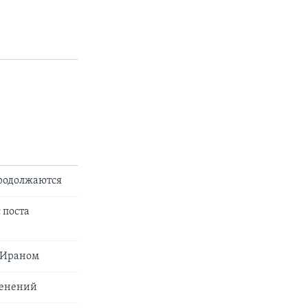
продолжаются
 поста
с Ираном
менений