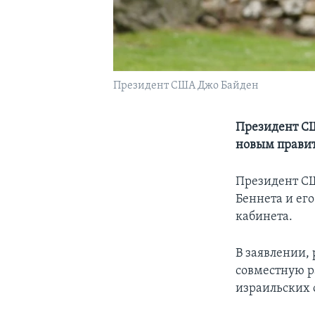
Президент США Джо Байден
Президент СШ
новым правит
Президент С
Беннета и ег
кабинета.
В заявлении,
совместную р
израильских