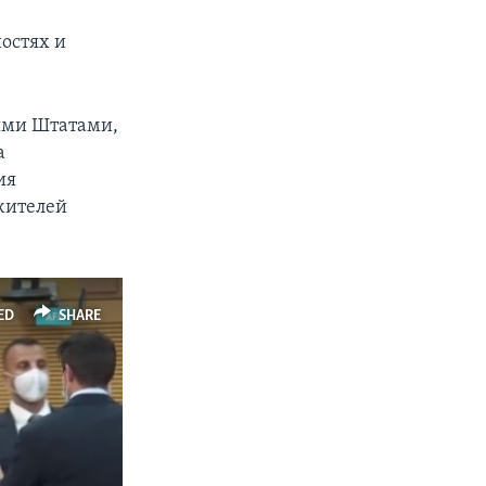
остях и
ыми Штатами,
а
ия
 жителей
ED
SHARE