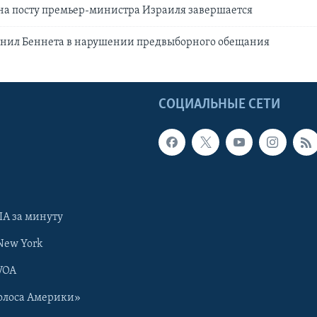
на посту премьер-министра Израиля завершается
инил Беннета в нарушении предвыборного обещания
Ы
СОЦИАЛЬНЫЕ СЕТИ
А за минуту
New York
VOA
олоса Америки»