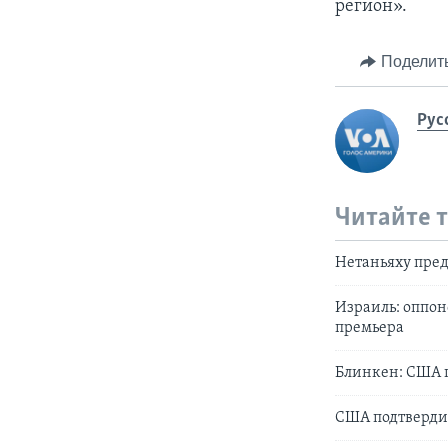
регион».
Поделит
Рус
Читайте 
Нетаньяху пред
Израиль: оппон
премьера
Блинкен: США п
США подтверди