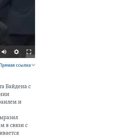
Прямая ссылка
SHARE
та Байдена с
ении
раилем и
я
выразил
м в связи с
px
width
ивается