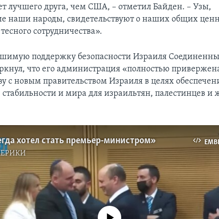
т лучшего друга, чем США, – отметил Байден. – Узы,
 наши народы, свидетельствуют о наших общих ценн
 тесного сотрудничества».
ушимую поддержку безопасности Израиля Соединенн
ркнул, что его администрация «полностью привержен
ву с новым правительством Израиля в целях обеспечен
, стабильности и мира для израильтян, палестинцев и
егда хотел стать премьер-министром»
EMB
МЕРИКИ
No media source currently available