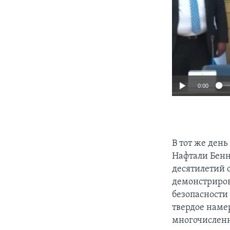
0:00
В тот же ден
Нафтали Бенн
десятилетий 
демонстриров
безопасности 
твердое наме
многочисленн