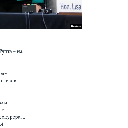
Гупта – на
вые
аниях в
амы
 с
рокурора, в
ой