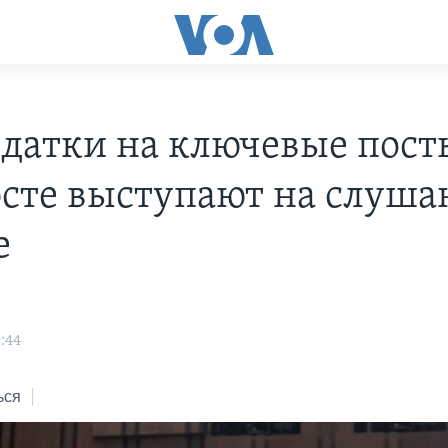
датки на ключевые пост
те выступают на слуша
е
:44
ься