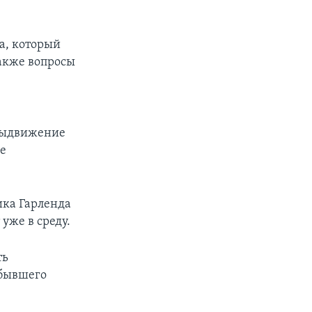
а, который
акже вопросы
 выдвижение
ее
ика Гарленда
 уже в среду.
ть
 бывшего