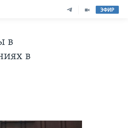
ЭФИР
ы в
ниях в