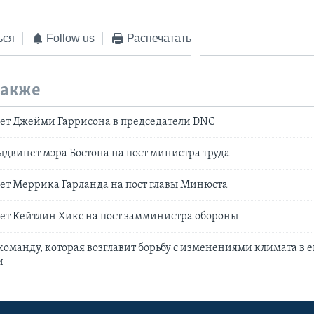
ься
Follow us
Распечатать
также
ет Джейми Гаррисона в председатели DNC
двинет мэра Бостона на пост министра труда
ет Меррика Гарланда на пост главы Минюста
ет Кейтлин Хикс на пост замминистра обороны
команду, которая возглавит борьбу с изменениями климата в е
и