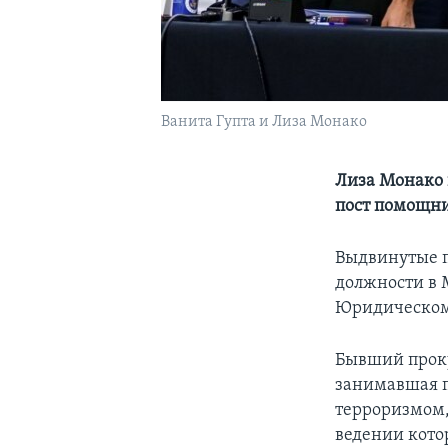
Ванита Гупта и Лиза Монако
Лиза Монако 
пост помощни
Выдвинутые 
должности в 
Юридическом
Бывший проку
занимавшая п
терроризмом,
ведении кото