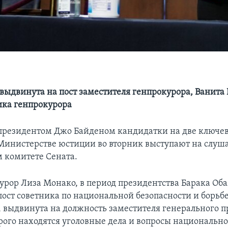
выдвинута на пост заместителя генпрокурора, Ванита 
ка генпрокурора
президентом Джо Байденом кандидатки на две ключе
Министерстве юстиции во вторник выступают на слуш
 комитете Сената.
рор Лиза Монако, в период президентства Барака Об
ост советника по национальной безопасности и борьбе
 выдвинута на должность заместителя генерального п
рого находятся уголовные дела и вопросы национальн