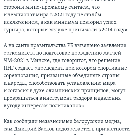
стороны мы по-прежнему считаем, что
и чемпионат мира в 2021 году не стал бы
исключением, а как минимум повторил успех
турнира, который мы уже принимали в 2014 году».
А на сайте правительства РБ вывешено заявление
оргкомитета по подготовке проведению матчей
ЧМ-2021 в Минске, где говорится, что решение
IIHF создает «прецедент, при котором спортивные
соревнования, призванные объединять страны
и народы, способствовать установлению мира
и согласия в духе олимпийских принципов, могут
превращаться в инструмент раздора и давления
в угоду интересам политиканов».
Как сообщали независимые белорусские медиа,
сам Дмитрий Басков подозревается в причастности