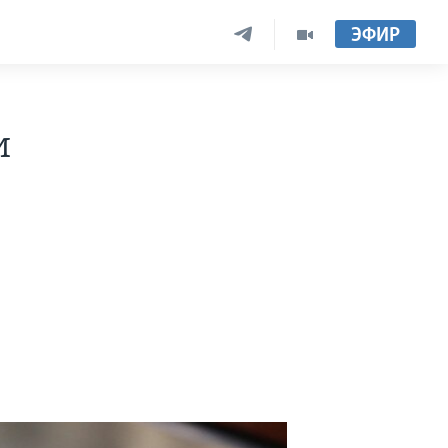
ЭФИР
и