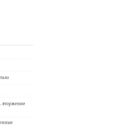
тало
.. вторжение
оенные