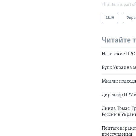
This item is part of
США
Укра
Читайте 
Натовские ПРО 
Буш: Украина 
Милли: подходя
Директор ЦРУ 
Линда Томас-Гр
России в Украи
Пентагон: раке
преступления