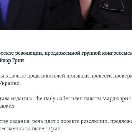
проекте резолюции, предложенной группой конгрессмено
йлор Грин
ы в Палате представителей призвали провести проверк
Украине.
щила изданию The Daily Caller член палаты Марджори 
рджия.
ству издания, речь идет о проекте резолюции, предло
ессменов во главе с Грин.