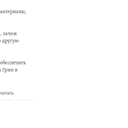
 материалы,
, зачем
в другую
 обеспечить
 Грин в
чатать