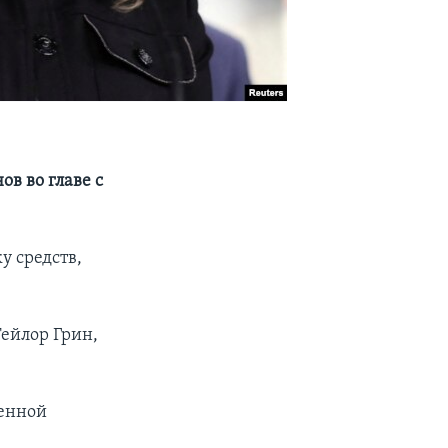
в во главе с
у средств,
Тейлор Грин,
женной