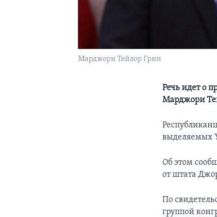
Марджори Тейлор Грин
Речь идет о 
Марджори Те
Республиканц
выделяемых 
Об этом сооб
от штата Джо
По свидетель
группой конгр