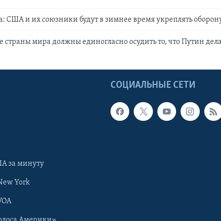
а: США и их союзники будут в зимнее время укреплять оборо
е страны мира должны единогласно осудить то, что Путин дел
Ы
СОЦИАЛЬНЫЕ СЕТИ
А за минуту
New York
VOA
олоса Америки»