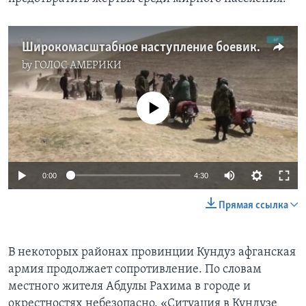
Широкомасштабное наступление боевиков Талибана в Афганистане
by
ГОЛОС АМЕРИКИ
No media source currently available
0:00
4:30
Прямая ссылка
В некоторых районах провинции Кундуз афганская
армия продолжает сопротивление. По словам
местного жителя Абдулы Рахима в городе и
окрестностях небезопасно. «Ситуация в Кундузе