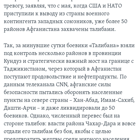
тревогу, заявляя, что с мая, когда США и НАТО
приступили к выводу из страны военного
контингента западных союзников, уже более 50
районов Афганистана захвачены талибами.
Так, за минувшие сутки боевики «Талибана» взяли
под контроль несколько районов в провинции
Кундуз и стратегически важный мост на границе с
Таджикистаном, через который в Афганистан
поступают продовольствие и нефтепродукты. По
данным телеканала CNN, афганские силы
безопасности пытались оборонять населенные
пункты на севере страны – Хан-Абад, Имам-Сахиб,
Дашти-Арчи – и даже ликвидировали до 50
боевиков. Однако, численный перевес был на
стороне талибов: власти района Чахар-Дара и вовсе
отдали его талибам без боя, якобы с целью
предотвратить жертвы среди мирного населения.