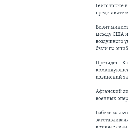
Гейтс также 
представител
Визит минист
между США и 
воздушного у
были по ошиб
Президент Ка
командующем
извинений за
Афганский ли
военных опе
Гибель мальч
заготавливали
которые скан