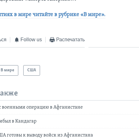
ытиях в мире читайте в рубрике «В мире».
ься
Follow us
Распечатать
В мире
США
также
 c военными операцию в Афганистане
рибыл в Кандагар
США готовы к выводу войск из Афганистана