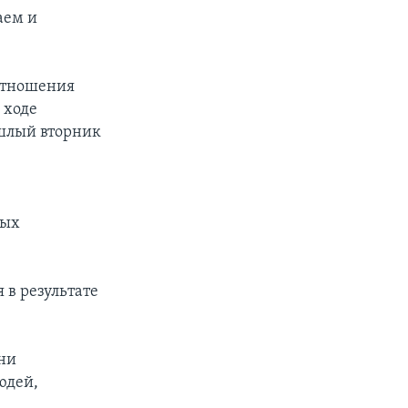
аем и
 отношения
 ходе
ошлый вторник
ных
 в результате
они
юдей,