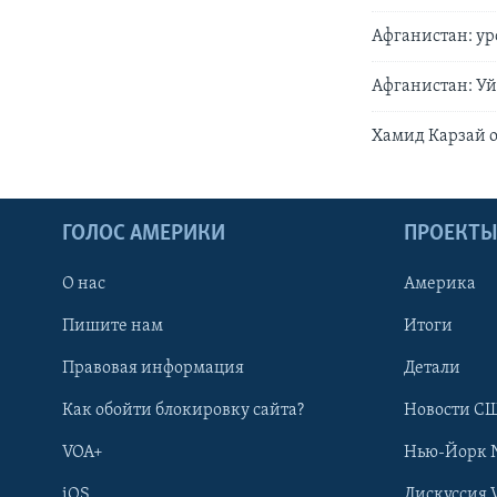
Афганистан: у
Афганистан: Уй
Хамид Карзай о
ГОЛОС АМЕРИКИ
ПРОЕКТ
О нас
Америка
Пишите нам
Итоги
Правовая информация
Детали
Как обойти блокировку сайта?
Новости СШ
VOA+
Нью-Йорк 
iOS
Дискуссия 