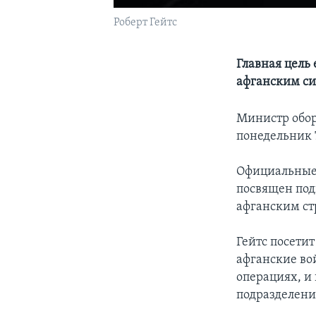
Роберт Гейтс
Главная цель 
афганским с
Министр обор
понедельник 
Официальные 
посвящен подг
афганским ст
Гейтс посетит
афганские во
операциях, и
подразделени