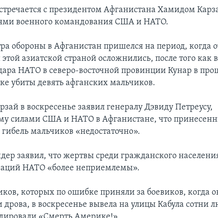
встречается с президентом Афганистана Хамидом Карз
ями военного командования США и НАТО.
ра обороны в Афганистан пришелся на период, когда
этой азиатской страной осложнились, после того как в
дара НАТО в северо-восточной провинции Кунар в пр
ке убиты девять афганских мальчиков.
рзай в воскресенье заявил генералу Дэвиду Петреусу,
у силами США и НАТО в Афганистане, что принесен
 гибель мальчиков «недостаточно».
дер заявил, что жертвы среди гражданского населения
раций НАТО «более неприемлемы».
иков, которых по ошибке приняли за боевиков, когда 
 дрова, в воскресенье вывела на улицы Кабула сотни л
дировали «Смерть Америке!».