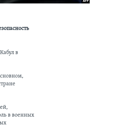
езопасность
Кабул в
основном,
стране
ей,
оль в военных
ных