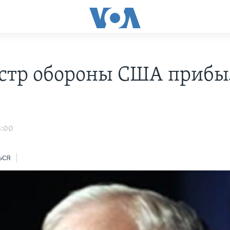
тр обороны США прибы
3:00
ься