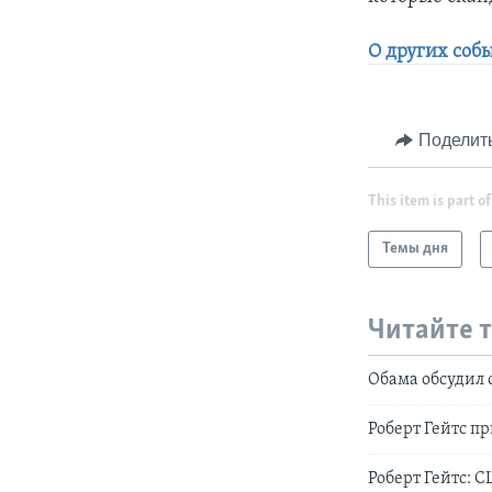
О других соб
Поделит
This item is part of
Темы дня
Читайте 
Обама обсудил
Роберт Гейтс п
Роберт Гейтс: 