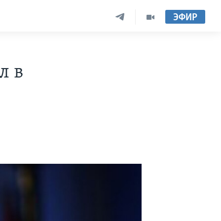
ЭФИР
л в