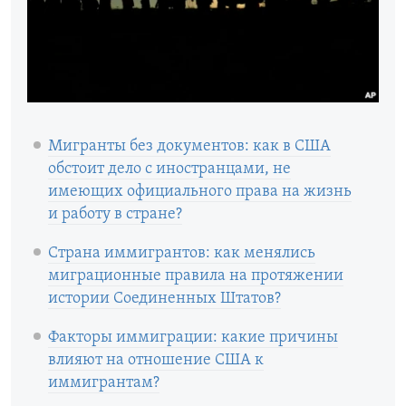
Мигранты без документов: как в США
обстоит дело с иностранцами, не
имеющих официального права на жизнь
и работу в стране?
Страна иммигрантов: как менялись
миграционные правила на протяжении
истории Соединенных Штатов?
Факторы иммиграции: какие причины
влияют на отношение США к
иммигрантам?