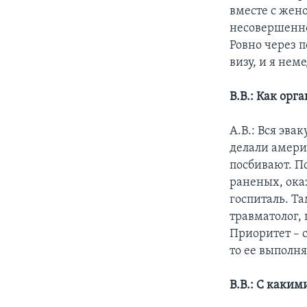
вместе с жен
несовершенно
Ровно через 
визу, и я нем
В.В.: Как ор
А.В.: Вся эва
делали амери
посбивают. П
раненых, ока
госпиталь. Та
травматолог,
Приоритет – 
то ее выполн
В.В.: С каки