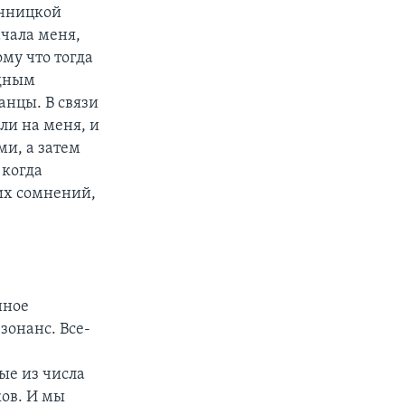
инницкой
ачала меня,
му что тогда
одным
анцы. В связи
и на меня, и
ми, а затем
 когда
их сомнений,
нное
зонанс. Все-
ые из числа
ков. И мы