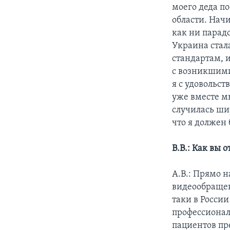
моего деда п
области. Начи
как ни парад
Украина стал
стандартам, 
с возникшим
я с удовольс
уже вместе м
случилась ши
что я должен 
В.В.: Как вы 
А.В.: Прямо 
видеообращен
таки в России
профессионал
пациентов пр