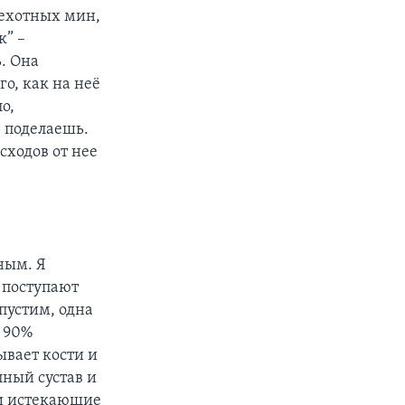
пехотных мин,
к” –
. Она
го, как на неё
о,
 поделаешь.
сходов от нее
ным. Я
м поступают
пустим, одна
 90%
вает кости и
пный сустав и
ли истекающие