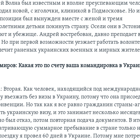
й Волна был известным и вполне преуспевающим чел
одил новой, с иголочки, клиникой в Подмосковье. Но и
позиции был вынужден вместе с женой и тремя
летними детьми покинуть страну. Осели они в Эстони
ют и убежище. Андрей востребован, давно преподает в
 Но при первой возможности уезжает работать волонт
 лечит раненых украинских военных и мирных жителе
миров: Какая это по счету ваша командировка в Украи
: Вторая. Как человек, находящийся под международн
гу въезжать без визы в Украину, потому что она присо
нвенции. Но так как я все равно гражданин страны-аг
ть украинскую визу, и это занимает несколько месяцев
о был отказ, потом повторная подача документов. В ит
матривающую суммарное пребывание в стране только н
поездку я провел 60 дней в Украине. Потому мне потре