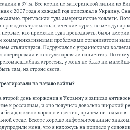
осадили в 37-м. Все корни по материнской линии из В
ная с 2007 года я каждый год приезжал в Украину. Сн
оксально, пригласили туда американские коллеги. Пото
а проводить травматологические курсы по междунар
и первые, кто приехали туда преподавать, были америк
и коммуникативными проблемами организаторы вышл
твием откликнулся. Подружился с украинскими коллега
ы оперировали и консультировали пациентов. Поэтому
рокомасштабная агрессия, у меня не было ни малейш
быть там, на строне света.
отреагировали на начало войны?
на второй день вторжения в Украину я записал антивое
ие к россиянам, и оно получило довольно широкий ре
 я был довольно хорошо известен, причем не только в
ьной среде. Вскоре хорошо информированные знаком
едупредили меня, что я нахожусь на прицеле у силови