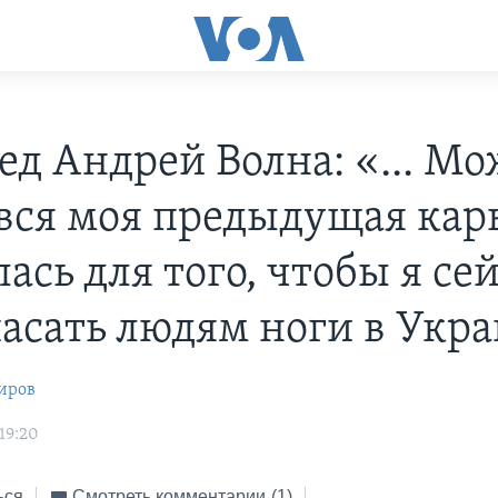
ед Андрей Волна: «... Мо
 вся моя предыдущая кар
ась для того, чтобы я се
пасать людям ноги в Укр
иров
19:20
ься
Смотреть комментарии
(1)