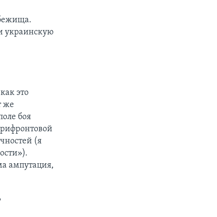
убежища.
ли украинскую
 как это
т же
поле боя
прифронтовой
чностей (я
ости»).
ма ампутация,
?