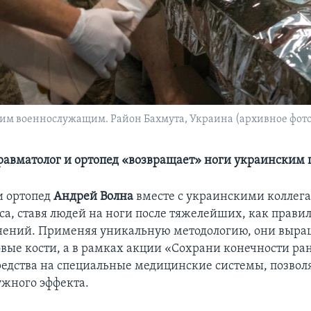
м военнослужащим. Район Бахмута, Украина (архивное фото
равматолог и ортопед «возвращает» ноги украинским
и ортопед
Андрей Волна
вместе с украинскими коллега
са, ставя людей на ноги после тяжелейших, как прави
нений. Применяя уникальную методологию, они выр
вые кости, а в рамках акции «Сохрани конечности р
редства на специальные медицинские системы, позво
ужного эффекта.