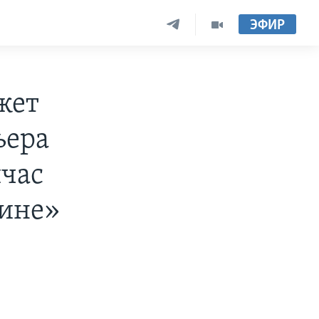
ЭФИР
жет
ьера
йчас
аине»