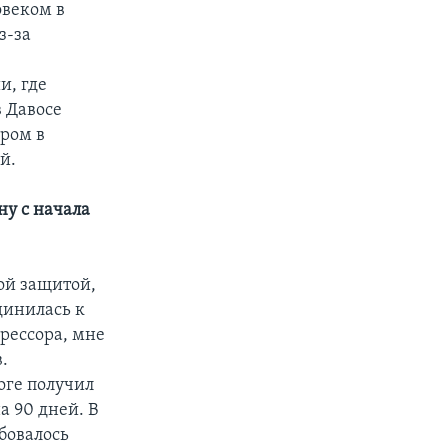
овеком в
з-за
и, где
 Давосе
ером в
й.
ну с начала
ой защитой,
единилась к
рессора, мне
.
оге получил
а 90 дней. В
бовалось