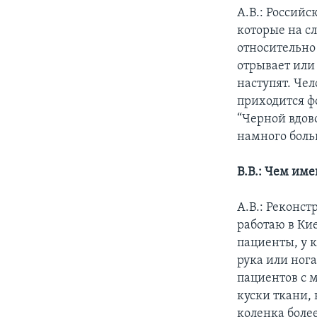
А.В.: Россий
которые на сл
относительно
отрывает или 
наступят. Чел
приходится ф
“Черной вдов
намного больш
В.В.: Чем им
А.В.: Реконст
работаю в Кие
пациенты, у к
рука или ног
пациентов с 
куски ткани, 
коленка боле