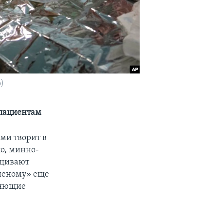
)
 пациентам
ми творит в
ло, минно-
ащивают
аненому» еще
ляющие