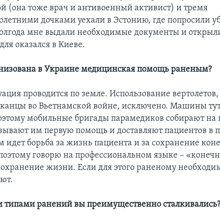
ой (она тоже врач и антивоенный активист) и тремя
летними дочками уехали в Эстонию, где попросили 
полгода мне выдали необходимые документы и откры
едля оказался в Киеве.
ганизована в Украине медицинская помощь раненым?
куация проводится по земле. Использование вертолетов,
канцы во Вьетнамской войне, исключено. Машины ту
оэтому мобильные бригады парамедиков собирают на 
зывают им первую помощь и доставляют пациентов в 
м идет борьба за жизнь пациента и за сохранение коне
 поэтому говорю на профессиональном языке – «конечн
сохранение жизни. Если для этого раненому необходи
яют.
ми типами ранений вы преимущественно сталкивались