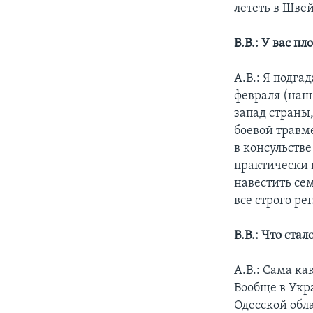
лететь в Швей
В.В.: У вас п
А.В.: Я подга
февраля (наш 
запад страны
боевой травм
в консульстве
практически 
навестить сем
все строго ре
В.В.: Что ста
А.В.: Сама к
Вообще в Укра
Одесской обл