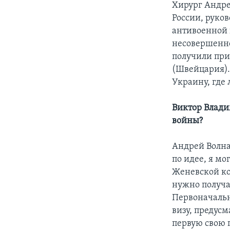
Хирург Андре
России, руков
антивоенной 
несовершенно
получили при
(Швейцария).
Украину, где
Виктор Влади
войны?
Андрей Волна
по идее, я мо
Женевской ко
нужно получа
Первоначальн
визу, предус
первую свою 