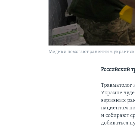
Медики помогают раненным украински
Российский т
Травматолог 
Украине чуде
взрывных ра
пациентам но
и собирают с
добиваться н