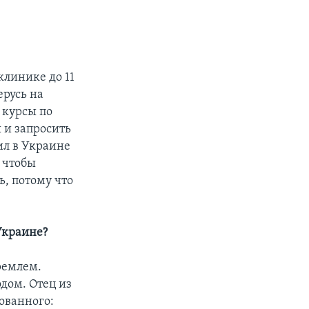
клинике до 11
ерусь на
 курсы по
 и запросить
дил в Украине
 чтобы
ь, потому что
 Украине?
ремлем.
одом. Отец из
ованного: