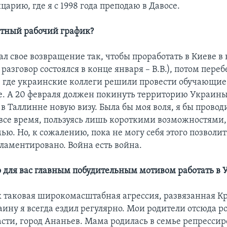
царию, где я с 1998 года преподаю в Давосе.
лотный рабочий график?
дал свое возвращение так, чтобы проработать в Киеве в 
разговор состоялся в конце января – В.В.), потом переб
, где украинские коллеги решили провести обучающие
е. А 20 февраля должен покинуть территорию Украины
 в Таллинне новую визу. Была бы моя воля, я бы прово
все время, пользуясь лишь короткими возможностями,
ью. Но, к сожалению, пока не могу себя этого позволит
гламентировано. Война есть война.
ло для вас главным побудительным мотивом работать в
ак таковая широкомасштабная агрессия, развязанная К
ину я всегда ездил регулярно. Мои родители отсюда р
асти, город Ананьев. Мама родилась в семье репрессир