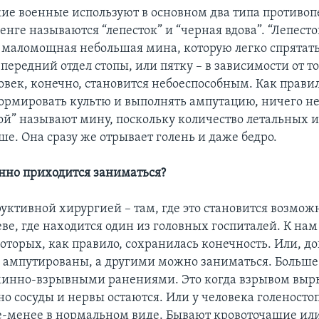
ские военные используют в основном два типа противо
енге называются “лепесток” и “черная вдова”. “Лепесто
 маломощная небольшая мина, которую легко спрятать
передний отдел стопы, или пятку – в зависимости от то
овек, конечно, становится небоеспособным. Как правил
ормировать культю и выполнять ампутацию, ничего не
ой” называют мину, поскольку количество летальных и
е. Она сразу же отрывает голень и даже бедро.
енно приходится заниматься?
руктивной хирургией – там, где это становится возмож
ве, где находится один из головных госпиталей. К на
оторых, как правило, сохранилась конечность. Или, до
а ампутированы, а другими можно заниматься. Больше
минно-взрывными ранениями. Это когда взрывом выры
но сосуды и нервы остаются. Или у человека голеносто
е-менее в нормальном виде. Бывают кровоточащие и