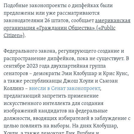
Подобные законопроекты о дипфейках были
предложены или уже рассматриваются
законодателями 26 штатов, сообщает
американская
организация «Гражданин Общества» («Public
Citizen»)
.
Федерального закона, регулирующего создание и
распространение дипфейков, пока не существует. В
сентябре 2023 года двухпартийная группа
сенаторов – демократы Эми Клобушар и Крис Кунс,
а также республиканцы Джош Хоули и Сьюзан
Коллинз –
внесли в Сенат законопроект
,
предлагающий запретить применение
искусственного интеллекта для создания
изображений кандидатов на федеральные
должности, вводящих избирателей в заблуждение с
целью повлиять на выборы. На днях Клобушар,
Хоули, а также демократ Дик Дурбин и