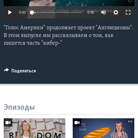
Learning English
0:00
0:36
СОЦИАЛЬНЫЕ СЕТИ
"Голос Америки" продолжает проект "Англицизмы".
В этом выпуске мы рассказываем о том, как
пишется часть "кибер-"
Языки
Поделиться
Эпизоды