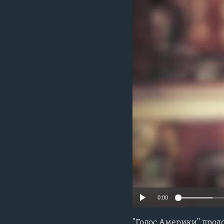
0:00
"Голос Америки" прод