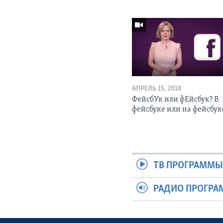
АПРЕЛЬ 15, 2018
ФейсбУк или фЕйсбук? В
фейсбуке или на фейсбук
ТВ ПРОГРАММ
РАДИО ПРОГР