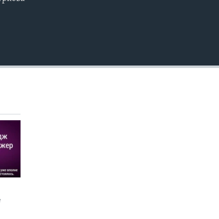
EMBED
е