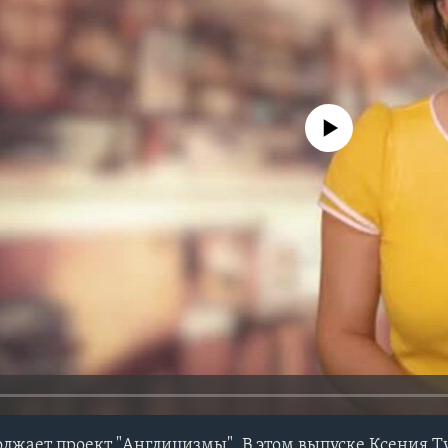
No media source currently avail
олжает проект "Англицизмы". В этом выпуске Ксения Т