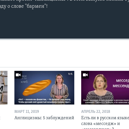
ду о слове "бармен"!
МАРТ 11, 2019
АПРЕЛЬ 22, 2018
й
Англицизмы: 5 заблуждений
Есть ли в русском язык
слова «месседж» и