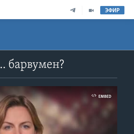
ЭФИР
.. барвумен?
EMBED