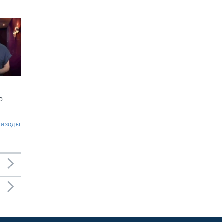
о
пизоды