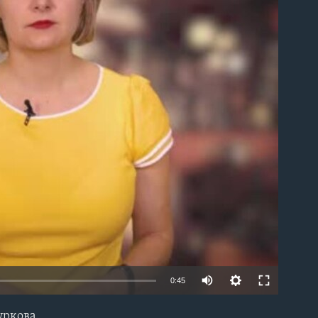
able
0:45
уркова