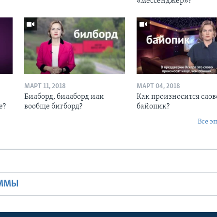
«мессенджер»?
МАРТ 11, 2018
МАРТ 04, 2018
Билборд, биллборд или
Как произносится слов
е?
вообще бигборд?
байопик?
Все э
Ы
АММЫ